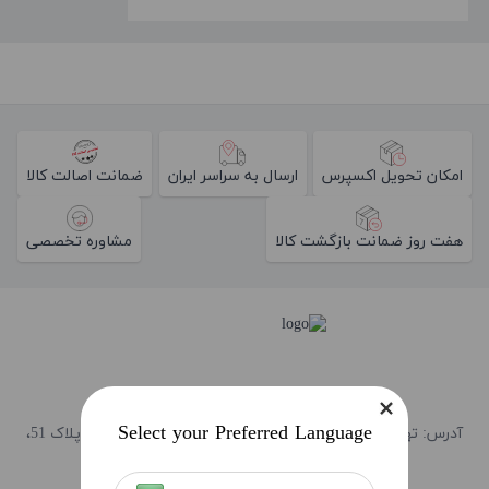
امکان تحویل اکسپرس
ارسال به سراسر ایران
ضمانت اصالت کالا
هفت روز ضمانت بازگشت کالا
مشاوره تخصصی
فروشـگاه
Select your Preferred Language
آدرس: تهران، میدان آرژانتین، ابتدای احمد قصیر (بخارست)، پلاک 51،
طبقه همکف
کدپستی: 1514843583