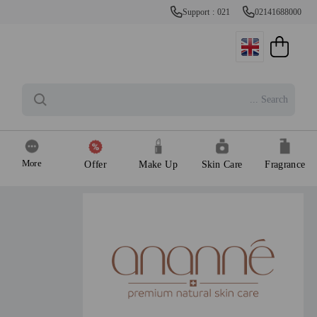
Support : 021
02141688000
More
Offer
Make Up
Skin Care
Fragrance