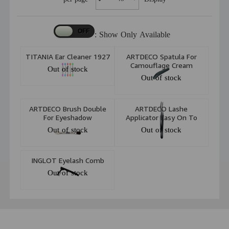
Show Only Available :
TITANIA Ear Cleaner 1927
ARTDECO Spatula For
Camouflage Cream
Out of stock
Out of stock
ARTDECO Brush Double
ARTDECO Lashe
For Eyeshadow
Applicator Easy On To
Apply False Lashes 6613
Out of stock
Out of stock
INGLOT Eyelash Comb
Out of stock