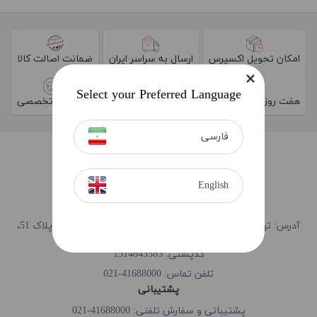
امکان تحویل اکسپرس
ارسال به سراسر ایران
ضمانت اصالت کالا
Select your Preferred Language
هفت روز ضمانت بازگشت کالا
مشاوره تخصصی
فارسی
English
فروشـگاه
آدرس: تهران، میدان آرژانتین، ابتدای احمد قصیر (بخارست)، پلاک 51،
طبقه همکف
کدپستی: 1514843583
41688000-021
تلفن تماس:
پشتیبانی
پشتیبانی و سفارش تلفنی: 41688000-021