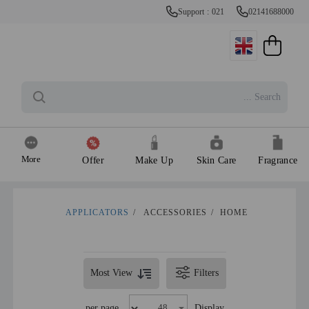
Support : 021
02141688000
More
Offer
Make Up
Skin Care
Fragrance
APPLICATORS
/
ACCESSORIES
/
HOME
Most View
Filters
per page
Display