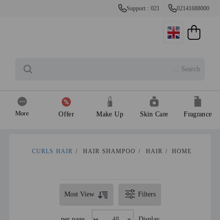
Support : 021
02141688000
More
Offer
Make Up
Skin Care
Fragrance
CURLS HAIR
/
HAIR SHAMPOO
/
HAIR
/
HOME
Most View
Filters
per page
Display