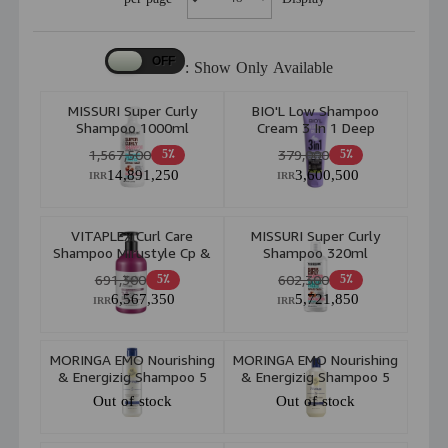
Show Only Available :
MISSURI Super Curly
BIO'L Low Shampoo
Shampoo 1000ml
Cream 3 In 1 Deep
Conditioner Nourishing
1,567,500
379,000
5٪
5٪
Mask+Argan Oil 250ml
14,891,250
3,600,500
IRR
IRR
VITAPLEX Curl Care
MISSURI Super Curly
Shampoo Mirustyle Cp &
Shampoo 320ml
Silsoft 500ml
691,300
602,300
5٪
5٪
6,567,350
5,721,850
IRR
IRR
MORINGA EMO Nourishing
MORINGA EMO Nourishing
& Energizig Shampoo 5
& Energizig Shampoo 5
For Curly Hair 400ml
For Curly Hair 200ml
Out of stock
Out of stock