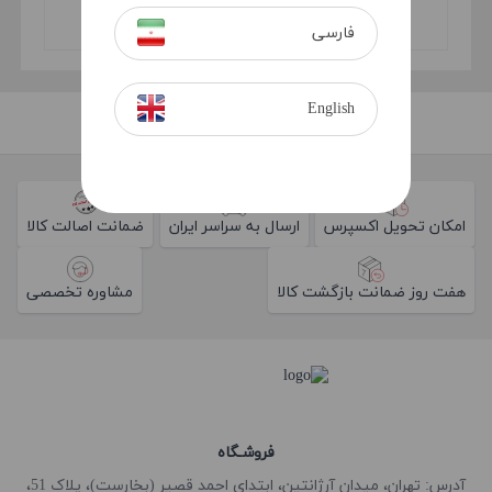
Frizz 250ml
Out of stock
Out of stock
فارسی
English
امکان تحویل اکسپرس
ارسال به سراسر ایران
ضمانت اصالت کالا
هفت روز ضمانت بازگشت کالا
مشاوره تخصصی
فروشـگاه
آدرس: تهران، میدان آرژانتین، ابتدای احمد قصیر (بخارست)، پلاک 51،