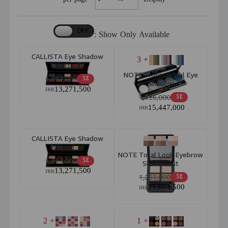
Show Only Available :
CALLISTA Eye Shadow
+ 3
Palette 30
NOTE Professional Eye
1,397,000
5٪
Shadow
13,271,500
IRR
1,626,000
5٪
15,447,000
IRR
CALLISTA Eye Shadow
Palette 10
NOTE Total Look Eyebrow
1,397,000
5٪
Shadow Kit
13,271,500
IRR
1,251,000
5٪
11,884,500
IRR
+ 2
+ 1