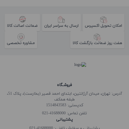
امکان تحویل اکسپرس
ارسال به سراسر ایران
ضمانت اصالت کالا
هفت روز ضمانت بازگشت کالا
مشاوره تخصصی
فروشـگاه
آدرس: تهران، میدان آرژانتین، ابتدای احمد قصیر (بخارست)، پلاک 51،
طبقه همکف
کدپستی: 1514843583
41688000-021
تلفن تماس:
پشتیبانی
پشتیبانی و سفارش تلفنی: 41688000-021