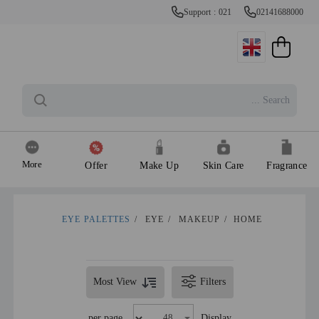
Support : 021
02141688000
More
Offer
Make Up
Skin Care
Fragrance
EYE PALETTES
/
EYE
/
MAKEUP
/
HOME
Most View
Filters
per page
Display