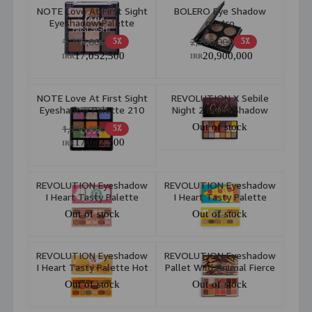
NOTE Love At First Sight
BOLERO Eye Shadow
Eyeshadow Palette
quatro
1,795,000
2,200,000
5٪
5٪
17,052,500
20,900,000
IRR
IRR
NOTE Love At First Sight
REVOLUTION X Sebile
Eyeshadow Palette 210
Night 2 Night Shadow
Palette
Out of stock
1,795,000
5٪
17,052,500
IRR
REVOLUTION Eyeshadow
REVOLUTION Eyeshadow
I Heart Tasty Palette
I Heart Tasty Palette
Coffee
Pizza
Out of stock
Out of stock
REVOLUTION Eyeshadow
REVOLUTION Eyeshadow
I Heart Tasty Palette Hot
Pallet Wild Animal Fierce
Dog
Out of stock
Out of stock