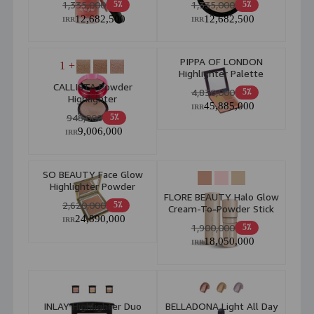
1,335,000
1,335,000
5٪
5٪
12,682,500
12,682,500
IRR
IRR
PIPPA OF LONDON
+ 1
Highlighter Palette
No.382 Stardust
CALLISTA Powder
4,830,000
5٪
Highlighter
45,885,000
IRR
948,000
5٪
9,006,000
IRR
SO BEAUTY Face Glow
Highlighter Powder
FLORE BEAUTY Halo Glow
Highlighter 01 Moonstone
2,620,000
5٪
Cream-To-Powder Stick
Glow 10gr
24,890,000
Highlighter
IRR
1,900,000
5٪
18,050,000
IRR
INLAY Highlighter Duo
BELLADONA Light All Day