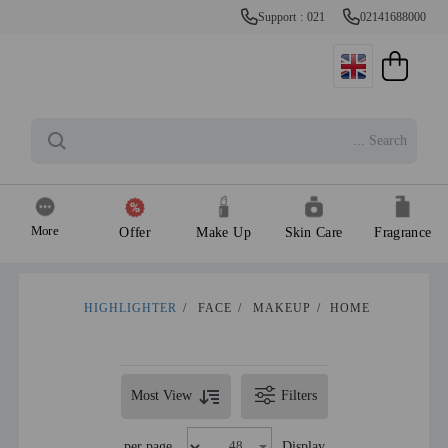
Support : 021
02141688000
More
Offer
Make Up
Skin Care
Fragrance
HIGHLIGHTER
/
FACE
/
MAKEUP
/
HOME
Most View
Filters
per page
Display