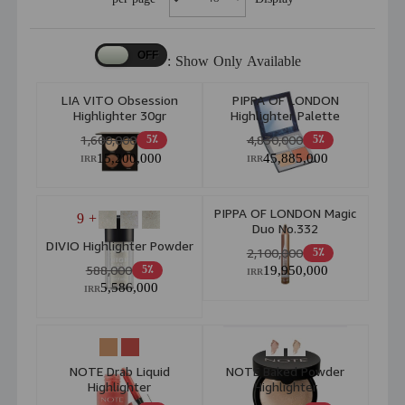
Show Only Available :
LIA VITO Obsession
PIPPA OF LONDON
Highlighter 30gr
Highlighter Palette
No.381 Eclipse
1,600,000
4,830,000
5٪
5٪
15,200,000
45,885,000
IRR
IRR
PIPPA OF LONDON Magic
+ 9
Duo No.332
DIVIO Highlighter Powder
2,100,000
5٪
588,000
19,950,000
5٪
IRR
5,586,000
IRR
NOTE Drab Liquid
NOTE Baked Powder
Highlighter
Highlighter