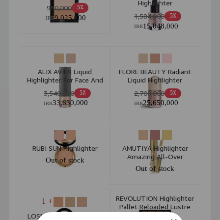
Highlighter
950,000
5٪
1,584,000
5٪
9,025,000
IRR
15,048,000
IRR
ALIX AVIEN Liquid
FLORE BEAUTY Radiant
Highlighter For Face And
Liquid Highlighter
Body 30ML
3,540,000
2,700,000
5٪
5٪
33,630,000
25,650,000
IRR
IRR
RUBI SUN Highlighter
AMUTIYA Highlighter
Amazing All-Over
Out of stock
Out of stock
REVOLUTION Highlighter
+ 1
Pallet Reloaded Lustre
Lights Warm
LOSMENT High Lihghter
Out of stock