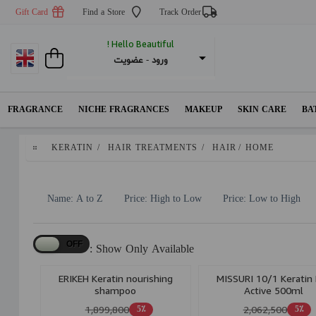
Gift Card
Find a Store
Track Order
Hello Beautiful !
عضویت
 - 
ورود
FRAGRANCE
NICHE FRAGRANCES
MAKEUP
SKIN CARE
BA
KERATIN
/
HAIR TREATMENTS
/
HAIR
/
HOME
Name: A to Z
Price: High to Low
Price: Low to High
Show Only Available :
ERIKEH Keratin nourishing
MISSURI 10/1 Keratin 
shampoo
Active 500ml
1,899,800
2,062,500
5٪
5٪