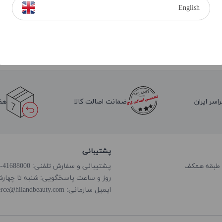
English
اسر ایران
ضمانت اصالت کالا
هف
پشتیبانی
پشتیبانی و سفارش تلفنی: 41688000-021
روز و ساعت پاسخگویی: شنبه تا چهارشنبه از ساعت
rce@hilandbeauty.com
ایمیل سازمانی: