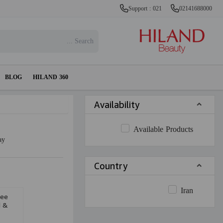
Support : 021
02141688000
BLOG
HILAND 360
Availability
Available Products
ay
Country
Iran
ree
d &
ml