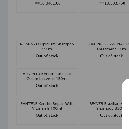
18,048,100
19,593,750
IRR
IRR
ROMENZO Lipidium Shampoo
EVA PROFESSIONAL E
330ml
Treatment 50ml
Out of stock
Out of stock
VITAPLEX Keratin Care Hair
Cream Leave In 150ml
Out of stock
PANTENE Keratin Repair With
BEAVER Brazilian Kera
Vitamin E 100ml
Shampoo 350ml
Out of stock
Out of stock