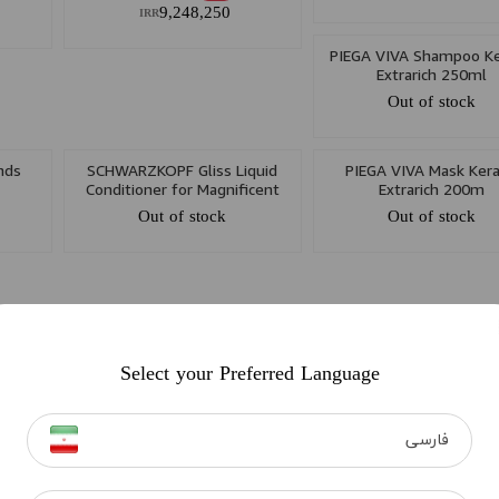
9,248,250
IRR
PIEGA VIVA Shampoo Ke
Extrarich 250ml
Out of stock
nds
SCHWARZKOPF Gliss Liquid
PIEGA VIVA Mask Kera
Conditioner for Magnificent
Extrarich 200m
Strength Weak Hair 200ml
Out of stock
Out of stock
Select your Preferred Language
tin
VITAPLEX Keratin Care 300ml
Out of stock
فارسی