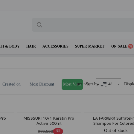
TH & BODY
HAIR
ACCESSORIES
SUPER MARKET
ON SALE
per page
Displ
Sort by
Created on
Most Discount
Most View
Pro
MISSSURI 10/1 Keratin Pro
LA FARRERR SulfateF
Active 500ml
Shampoo For Colore
KeratinTreated 200
Out of stock
973,500
5٪