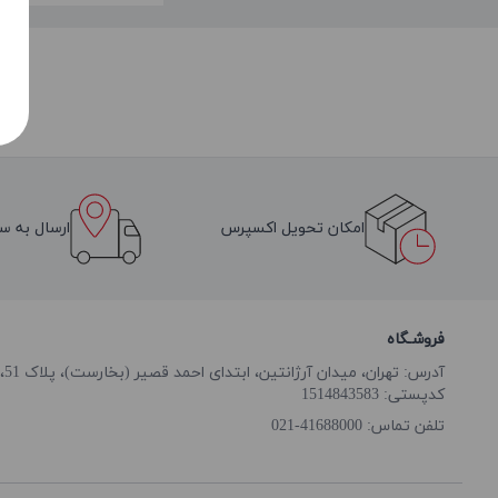
امکان تحویل اکسپرس
ارسال به سر
فروشـگاه
آدرس: تهران، میدان آرژانتین، ابتدای احمد قصیر (بخارست)، پلاک 51، طبقه همکف
کدپستی: 1514843583
41688000-021
تلفن تماس: