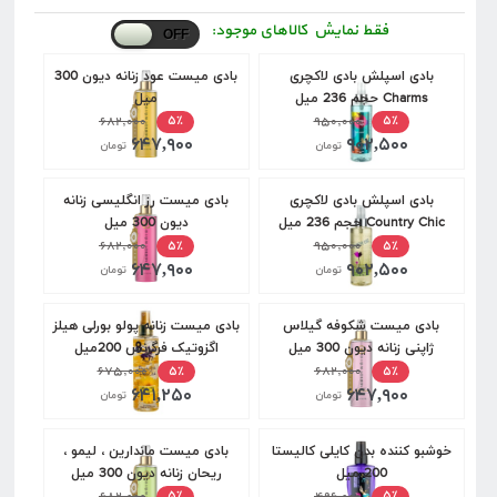
فقط نمایش کالاهای موجود:
بادی اسپلش بادی لاکچری
بادی میست عود زنانه دیون 300
Charms حجم 236 میل
میل
۶۸۲,۰۰۰
۹۵۰,۰۰۰
۵٪
۵٪
۶۴۷,۹۰۰
۹۰۲,۵۰۰
تومان
تومان
بادی اسپلش بادی لاکچری
بادی میست رز انگلیسی زنانه
Country Chic حجم 236 میل
دیون 300 میل
۶۸۲,۰۰۰
۹۵۰,۰۰۰
۵٪
۵٪
۶۴۷,۹۰۰
۹۰۲,۵۰۰
تومان
تومان
بادی میست شکوفه گیلاس
بادی میست زنانه پولو بورلی هیلز
ژاپنی زنانه دیون 300 میل
اگزوتیک فرگرنس 200میل
۶۷۵,۰۰۰
۶۸۲,۰۰۰
۵٪
۵٪
۶۴۱,۲۵۰
۶۴۷,۹۰۰
تومان
تومان
خوشبو کننده بدن کایلی کالیستا
بادی میست ماندارین ، لیمو ،
200 میل
ریحان زنانه دیون 300 میل
۶۸۲,۰۰۰
۴۹۶,۰۰۰
۵٪
۵٪