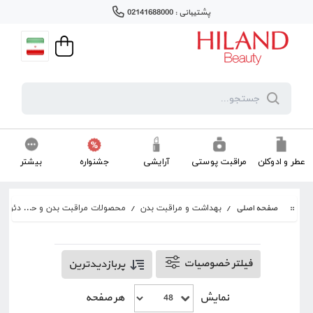
پشتیبانی : 02141688000
عطر و ادوکلن
مراقبت پوستی
آرایشی
جشنواره
بیشتر
صفحه اصلی
/
/
محصولات مراقبت بدن و حمام
/
بهداشت و مراقبت بدن
دئودور
فیلتر خصوصیات
پربازدیدترین
نمایش
هر صفحه