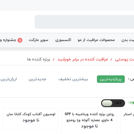
بت بدن
محصولات مراقبت از مو
اکسسوری
سوپر مارکت
جشنواره و
بت پوستی
/
مراقبت کننده در برابر خورشید
/
برنزه کننده ها
س :
پربازدیدترین
بیشترین تخفیف
جدیدترین
ارزان‌ترین
ود:
 استار
روغن برنزه کننده ویتامینه با SPF
لوسیون آفتاب کودک کابانا سان
نا موجود
4 حاوی عصاره آلوئه ورا رومنزو
نا موجود
330 میل