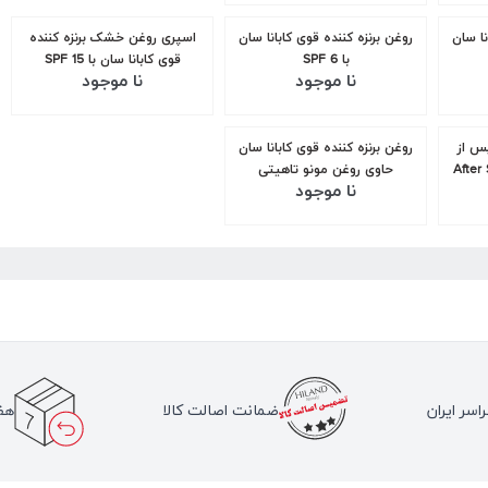
نا سان
روغن برنزه کننده قوی کابانا سان
اسپری روغن خشک برنزه کننده
با SPF 6
قوی کابانا سان با SPF 15
نا موجود
نا موجود
س از
روغن برنزه کننده قوی کابانا سان
س مدل After Sun
حاوی روغن مونو تاهیتی
نا موجود
اسر ایران
ضمانت اصالت کالا
هف