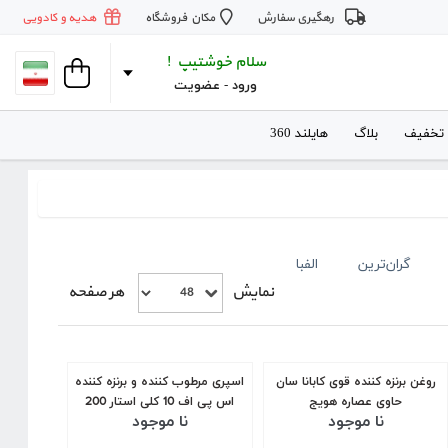
رهگیری سفارش
مکان فروشگاه
هدیه و کادویی
سلام خوشتیپ !
ورود
 - 
عضویت
 تخفیف
بلاگ
هایلند 360
گران‌ترین
الفبا
نمایش
هر صفحه
روغن برنزه کننده قوی کابانا سان
اسپری مرطوب ‌کننده و برنزه کننده
حاوی عصاره هویج
اس پی اف 10 کلی استار 200
نا موجود
نا موجود
میل