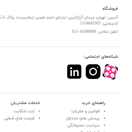
فروشـگاه
آدرس: تهران، میدان آرژانتین، ابتدای احمد قصیر (بخارست)، پلاک 51، طبقه همکف
کدپستی: 1514843583
تلفن تماس:
41688000-021
شبکه‌های اجتماعی:
راهنمای خرید
خدمات مشتریان
قوانین و مقررات
ثبت شکایت
پرسش های متداول
فرصت های شغلی
سیاست محرمانگی