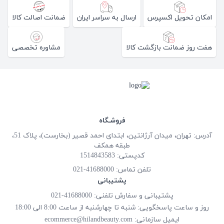
امکان تحویل اکسپرس
ارسال به سراسر ایران
ضمانت اصالت کالا
هفت روز ضمانت بازگشت کالا
مشاوره تخصصی
فروشـگاه
آدرس: تهران، میدان آرژانتین، ابتدای احمد قصیر (بخارست)، پلاک 51،
طبقه همکف
کدپستی: 1514843583
تلفن تماس:
41688000-021
پشتیبانی
پشتیبانی و سفارش تلفنی: 41688000-021
روز و ساعت پاسخگویی: شنبه تا چهارشنبه از ساعت 8:00 الی 18:00
ایمیل سازمانی:
ecommerce@hilandbeauty.com