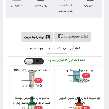
ابزار شست و
شامپو بدن
روغن حمام
اسکراب بدن
شوی صورت و
بدن
فیلتر خصوصیات
پربازدیدترین
نمایش
هر صفحه
فقط نمایش کالاهای موجود:
پن لایه بردار بایومارین
ژل شستشوی بدن برگامیا 250
۴۸۵,۰۰۰
میل
۵٪
۴۶۰,۷۵۰
۱۳۸,۳۰۰
۵٪
تومان
۱۳۱,۳۸۵
تومان
ژل شوینده بدن سان شاین گرنویل
شامپو بدن مخصوص پوست
500 میل
چرب حاوی عصاره درخت چای و
۷۹۲,۰۰۰
بامبو دیپ سنس 400 میل
۴۲۰,۰۰۰
۵٪
۵٪