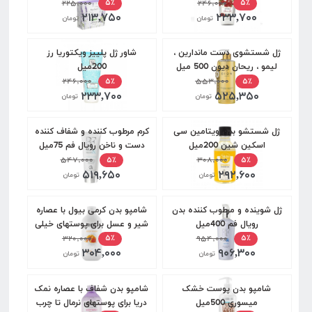
۲۲۵,۰۰۰
۲۴۶,۰۰۰
۵٪
۵٪
۲۱۳,۷۵۰
۲۳۳,۷۰۰
تومان
تومان
ژل شستشوی دست ماندارین ،
شاور ژل پلییز ویکتوریا رز
لیمو ، ریحان دیون 500 میل
200میل
۲۴۶,۰۰۰
۵۵۳,۰۰۰
۵٪
۵٪
۲۳۳,۷۰۰
۵۲۵,۳۵۰
تومان
تومان
ژل شستشو بدن ویتامین سی
کرم مرطوب کننده و شفاف کننده
اسکین شین 200میل
دست و ناخن رویال فم 75میل
۵۴۷,۰۰۰
۳۰۸,۰۰۰
۵٪
۵٪
۵۱۹,۶۵۰
۲۹۲,۶۰۰
تومان
تومان
ژل شوینده و مرطوب کننده بدن
شامپو بدن کرمی بیول با عصاره
رویال فم 400میل
شیر و عسل برای پوستهای خیلی
۹۵۴,۰۰۰
خشک 400 میل
۳۲۰,۰۰۰
۵٪
۵٪
۳۰۴,۰۰۰
۹۰۶,۳۰۰
تومان
تومان
شامپو بدن پوست خشک
شامپو بدن شفاف با عصاره نمک
میسوری 500میل
دریا برای پوستهای نرمال تا چرب