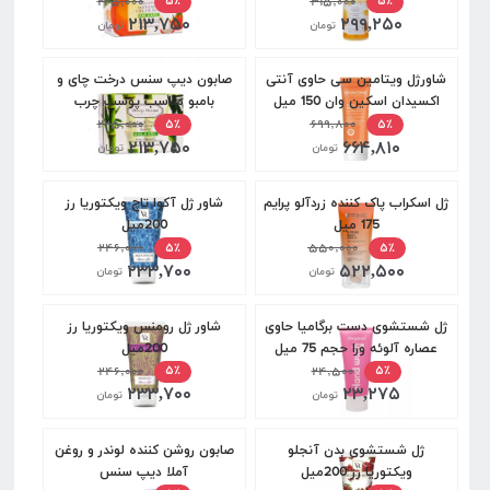
۲۲۵,۰۰۰
۳۱۵,۰۰۰
۵٪
۵٪
۲۱۳,۷۵۰
۲۹۹,۲۵۰
تومان
تومان
شاورژل ویتامین سی حاوی آنتی
صابون دیپ سنس درخت چای و
اکسیدان اسکین وان 150 میل
بامبو مناسب پوست چرب
۲۲۵,۰۰۰
۶۹۹,۸۰۰
۵٪
۵٪
۲۱۳,۷۵۰
۶۶۴,۸۱۰
تومان
تومان
ژل اسکراب پاک کننده زردآلو پرایم
شاور ژل آکوا تاچ ویکتوریا رز
175 میل
200میل
۲۴۶,۰۰۰
۵۵۰,۰۰۰
۵٪
۵٪
۲۳۳,۷۰۰
۵۲۲,۵۰۰
تومان
تومان
ژل شستشوی دست برگامیا حاوی
شاور ژل رومنس ویکتوریا رز
عصاره آلوئه ورا حجم 75 میل
200میل
۲۴۶,۰۰۰
۲۴,۵۰۰
۵٪
۵٪
۲۳۳,۷۰۰
۲۳,۲۷۵
تومان
تومان
ژل شستشوی بدن آنجلو
صابون روشن کننده لوندر و روغن
ویکتوریا رز 200میل
آملا دیپ سنس