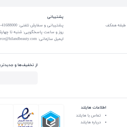
پشتیبانی
پشتیبانی و سفارش تلفنی: 41688000-021
روز و ساعت پاسخگویی: شنبه تا چهارشنبه از ساعت
ایمیل سازمانی:
rce@hilandbeauty.com
از تخفیف‌ها و جدیدتری
اطلاعات هایلند
تماس با هایلند
درباره هایلند