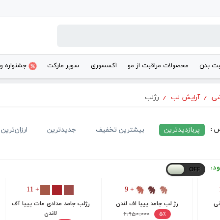
بت بدن
محصولات مراقبت از مو
اکسسوری
سوپر مارکت
جشنواره و
شی
/
آرایش لب
/
رژلب
س :
پربازدیدترین
بیشترین تخفیف
جدیدترین
ارزان‌ترین
ود:
+ 11
+ 9
نی
رژ لب جامد پیپا اف لندن
رژلب جامد مدادی مات پیپا آف
۲,۹۵۰,۰۰۰
لاندن
۵٪