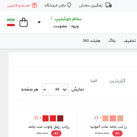
رهگیری سفارش
مکان فروشگاه
هدیه و کادویی
سلام خوشتیپ !
ورود
 - 
عضویت
 تخفیف
بلاگ
هایلند 360
گران‌ترین
الفبا
نمایش
هر صفحه
+ 15
+ 13
رژ لب جامد مات آموتیا
رژلب رژمل ولوت مت جامد
۸۱۰,۰۰۰
۲,۱۰۰,۰۰۰
۵٪
۵٪