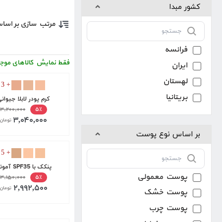
کشور مبدا
مرتب سازی بر اسا
فرانسه
فقط نمایش کالاهای موج
ایران
لهستان
+ 3
بریتانیا
کرم پودر لابلا جیوان
۳,۲۰۰,۰۰۰
۵٪
۳,۰۴۰,۰۰۰
تومان
بر اساس نوع پوست
+ 5
پنکک با SPF35 آموتیا
پوست معمولی
۳,۱۵۰,۰۰۰
۵٪
۲,۹۹۲,۵۰۰
تومان
پوست خشک
پوست چرب