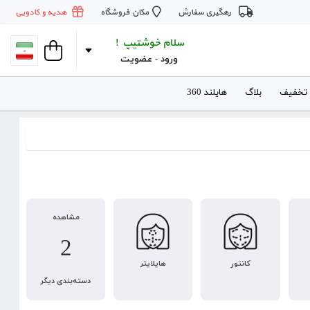
رهگیری سفارش
مکان فروشگاه
هدیه و کادویی
سلام خوشتیپ !
ورود
 - 
عضویت
 تخفیف
بلاگ
هایلند 360
مشاهده
2
کانتور
هایلایتر
دسته‌بندی دیگر