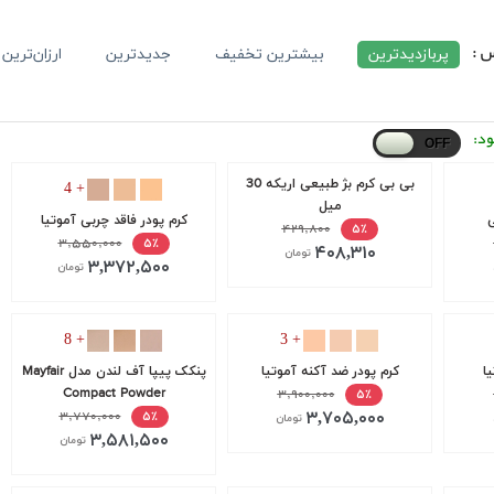
س :
پربازدیدترین
بیشترین تخفیف
جدیدترین
ارزان‌ترین
ود:
بی بی کرم بژ طبیعی اریکه 30
+ 4
میل
ی
کرم پودر فاقد چربی آموتیا
۴۲۹,۸۰۰
۵٪
۳,۵۵۰,۰۰۰
۵٪
۴۰۸,۳۱۰
تومان
۳,۳۷۲,۵۰۰
تومان
+ 8
+ 3
کرم پودر ضد آکنه آموتیا
پنکک پیپا آف لندن مدل Mayfair
Compact Powder
۳,۹۰۰,۰۰۰
۵٪
۳,۷۰۵,۰۰۰
۳,۷۷۰,۰۰۰
۵٪
تومان
۳,۵۸۱,۵۰۰
تومان