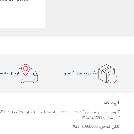
امکان تحویل اکسپرس
ارسال به سر
فروشـگاه
آدرس: تهران، میدان آرژانتین، ابتدای احمد قصیر (بخارست)، پلاک 51، طبقه همکف
کدپستی: 1514843583
تلفن تماس:
41688000-021