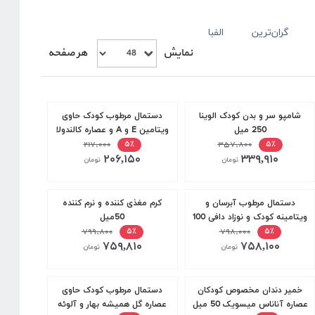
گران‌ترین
الفبا
نمایش
هر صفحه
شامپو سر و بدن کودک الوینا
دستمال مرطوب کودک حاوی
250 میل
ویتامین E و A و عصاره کالندولا
۳۵۷,۸۰۰
دافی 70 عددی
۲۱۷,۰۰۰
۵٪
۵٪
۲۰۶,۱۵۰
۳۳۹,۹۱۰
تومان
تومان
دستمال مرطوب آبرسان و
کرم مغذی کننده و نرم کننده
ویتامینه کودک و نوزاد دافی 100
50میل
عددی
۷۹۸,۰۰۰
۷۹۹,۸۰۰
۵٪
۵٪
۷۵۹,۸۱۰
۷۵۸,۱۰۰
تومان
تومان
خمیر دندان مخصوص کودکان
دستمال مرطوب کودک حاوی
عصاره آناناس میسویک 50 میل
عصاره گل همیشه بهار و آلوئه