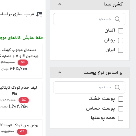
کشور مبدا
مرتب سازی بر اسا
آلمان
فقط نمایش کالاهای موج
یونان
ایران
دستمال مرطوب کودک ح
ویتامین E و A و عصا
دافی 50 عددی
۴۴۸,۰۰۰
۵٪
۴۲۵,۶۰۰
تومان
بر اساس نوع پوست
لیف حمام کودک تایتانیا
Pig
پوست خشک
۱,۶۸۷,۰۰۰
۵٪
۱,۶۰۲,۶۵۰
پوست حساس
تومان
همه پوستها
روغن بدن کودک الوینا 150 میل
۲۱۵,۳۰۰
۵٪