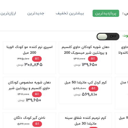
س :
پربازدیدترین
بیشترین تخفیف
جدیدترین
ارزان‌ترین
ود:
اوی
دهان شویه کودکان حاوی کلسیم
اسپری نرم کننده مو کودک الوینا
ره کالندولا
و پروتئین شیر میسویک 200
200 میل
میل
۱۴۷,۰۰۰
۳۲۵,۱۰۰
۵٪
۵٪
۳۰۸,۸۴۵
۱۳۹,۶۵۰
تومان
تومان
 مدل
کرم کردل کپ ماتیلدا 50 میل
دهان شویه مخصوص کودکان
۵۹۹,۸۰۰
حاوی کلسیم و پروتئین شیر
۵٪
۵۶۹,۸۱۰
میسویک 200 میل
۱۴۷,۰۰۰
۵٪
تومان
۱۳۹,۶۵۰
تومان
کرم ترمیم کننده شقاق سینه
ناخن گیر کودک دلگان
ماتیلدا 30 میل
۵۲۲,۰۰۰
۵٪