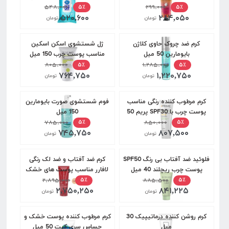
سنس 60 میل
۲۹۹,۰۰۰
۵۴۸,۰۰۰
مناسب پوست های چرب دافی 55
۵٪
۵٪
۵۲۰,۶۰۰
۲۸۴,۰۵۰
عددی
تومان
تومان
کرم ضد چروک حاوی کلاژن
ژل شستشوی اسکن اسکین
بایومارین 50 میل
مناسب پوست چرب 150 میل
۸۰۵,۰۰۰
۱,۲۸۵,۰۰۰
۵٪
۵٪
۷۶۴,۷۵۰
۱,۲۲۰,۷۵۰
تومان
تومان
کرم مرطوب کننده رنگی مناسب
فوم شستشوی صورت بایومارین
پوست چرب با SPF30 پریم 50
150 میل
میل
۸۵۰,۰۰۰
۷۸۵,۰۰۰
۵٪
۵٪
۷۴۵,۷۵۰
۸۰۷,۵۰۰
تومان
تومان
فلوئید ضد آفتاب بی رنگ SPF50
کرم ضد آفتاب و ضد لک رنگی
پوست چرب ریچلند 40 میل
لافارر مناسب پوست های خشک
۸۸۵,۵۰۰
۲,۸۹۵,۰۰۰
و معمولی با SPF40 حجم 40
۵٪
۵٪
۲,۷۵۰,۲۵۰
۸۴۱,۲۲۵
میل -برنز
تومان
تومان
کرم روشن کننده درماتیپیک 30
کرم مرطوب کننده پوست خشک و
میل
حساس سری کیت 50 ميل