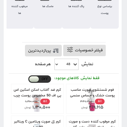
براساس نوع
پاک کننده ها
ماسک ها
مرطوب کننده
پوست
ها
فیلتر خصوصیات
پربازدیدترین
نمایش
هر صفحه
فقط نمایش کالاهای موجود:
فوم شستشوی صورت مناسب
کرم ضد آفتاب اسکن اسکین اس
پوست خشک و حساس سنسی
پی اف 50 مخصوص پوست چرب
ویت ویتالیر 150 میل
۴۴۱,۷۰۰
40 میل
۱,۱۹۰,۰۰۰
۵٪
۵٪
۱,۱۳۰,۵۰۰
۴۱۹,۶۱۵
تومان
تومان
كرم مرطوب كننده دست و صورت
کرم ژل صورت ویتامین C ویتالیر