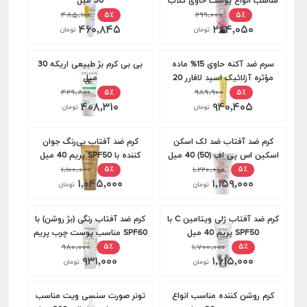
مناسب انواع پوست حاوی گلاب
30 میل
دیپ سنس 60 میل
۲۹۹,۰۰۰
۴۸۵,۱۰۰
۵٪
۵٪
۴۶۰,۸۴۵
۲۸۴,۰۵۰
تومان
تومان
سرم ضد آکنه حاوی 15% ماده
بی بی کرم بژ طبیعی اریکه 30
مؤثره آزلائیک اسید لافارر 20
میل
میل
۹۸۹,۹۰۰
۴۲۹,۸۰۰
۵٪
۵٪
۴۰۸,۳۱۰
۹۴۰,۴۰۵
تومان
تومان
کرم ضد آفتاب ضد لک اسکن
کرم ضد آفتاب بی‌رنگ جوان
اسکین اس پی اف (50) 40 میل
کننده با SPF50 پریم 40 میل
۱,۱۰۰,۰۰۰
۱,۲۲۰,۰۰۰
۵٪
۵٪
۱,۰۴۵,۰۰۰
۱,۱۵۹,۰۰۰
تومان
تومان
کرم ضد آفتاب ژلی ویتامین C با
کرم ضد آفتاب رنگی (بژ روشن) با
SPF50 پریم 40 میل
SPF60 مناسب پوست چرب پریم
۱,۷۰۰,۰۰۰
40 میل
۹۸۰,۰۰۰
۵٪
۵٪
۹۳۱,۰۰۰
۱,۶۱۵,۰۰۰
تومان
تومان
کرم روشن کننده مناسب انواع
تونر صورت سنسی ویت مناسب