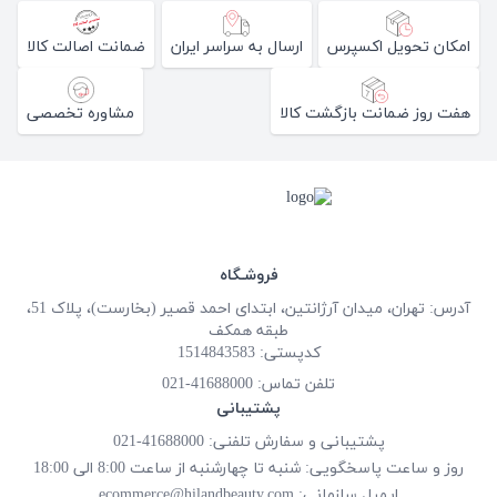
امکان تحویل اکسپرس
ارسال به سراسر ایران
ضمانت اصالت کالا
هفت روز ضمانت بازگشت کالا
مشاوره تخصصی
فروشـگاه
آدرس: تهران، میدان آرژانتین، ابتدای احمد قصیر (بخارست)، پلاک 51،
طبقه همکف
کدپستی: 1514843583
تلفن تماس:
41688000-021
پشتیبانی
پشتیبانی و سفارش تلفنی: 41688000-021
روز و ساعت پاسخگویی: شنبه تا چهارشنبه از ساعت 8:00 الی 18:00
ایمیل سازمانی:
ecommerce@hilandbeauty.com