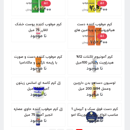
100میل
۷۹۲,۰۰۰
میل
۷۹۲,۰۰۰
۵٪
۵٪
۷۵۲,۴۰۰
۷۵۲,۴۰۰
تومان
تومان
کرم مرطوب کننده دست
کرم مرطوب کننده پوست خشک
هیالورونیک و ویتامین های
لافارر 75 میل
نا موجود
A,B,C,E سرانزا حجم 100 میل
۷۹۲,۰۰۰
۵٪
۷۵۲,۴۰۰
تومان
کرم آمونیوم لاکتات 12%
کرم مرطوب کننده دست و صورت
هیدراویت ویتالیر 100میل
با رایحه نارگیل و ماکادامیا
نا موجود
نا موجود
بوتانیس 150 گرم
لوسيون دست و بدن دارچين
ژل کرم کاسه ای اسانس زیتون
وعسل 1994 200 میل
آمبرلا 250 میل
نا موجود
نا موجود
کرم دست فوق سبک و آبرسان 1
ژل کرم مرطوب کننده حاوی عصاره
مناسب انواع پوست مورینگا امو
انجیر آمبرلا 75 میل
نا موجود
نا موجود
250 میل