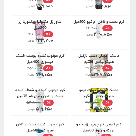
۷۷۹,۰۰۰
۴۳۶,۸۱۰
تومان
تومان
کرم دست و ناخن ام کیو 100میل
شاور ژل مگنولیا ویکتوریا رز
۴۴۳,۰۰۰
200میل
۵٪
۴۲۰,۸۵۰
۲۴۶,۰۰۰
۵٪
تومان
۲۳۳,۷۰۰
تومان
ماسک آبرسان دست نارگیل
کرم مرطوب کننده پوست خشک
هلیکونیکس 36گرم
میسوری 400میل
۷۵۹,۰۰۰
۳۴۵,۰۰۰
۵٪
۵٪
۷۲۱,۰۵۰
۳۲۷,۷۵۰
تومان
تومان
ماسک آبرسان دست لیمو
کرم مرطوب کننده و شفاف کننده
هلیکونیکس 36گرم
دست و ناخن رویال فم 75میل
۵۴۷,۰۰۰
۳۴۵,۰۰۰
۵٪
۵٪
۵۱۹,۶۵۰
۳۲۷,۷۵۰
تومان
تومان
کرم تیوپی کم چربی رزهیپ و
کرم مرطوب کننده دست و ناخن
آووکادو بیول 60میل
سری کیت 50میل