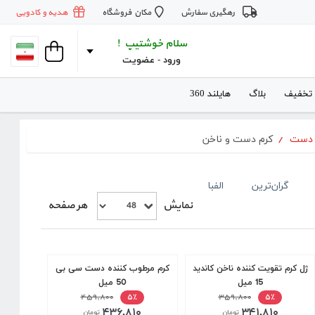
رهگیری سفارش
مکان فروشگاه
هدیه و کادویی
سلام خوشتیپ !
ورود
 - 
عضویت
 تخفیف
بلاگ
هایلند 360
 دست
/
کرم دست و ناخن
گران‌ترین
الفبا
نمایش
هر صفحه
ژل کرم تقویت کننده ناخن کاندید
کرم مرطوب کننده دست سی بی
15 میل
50 میل
۴۵۹,۸۰۰
۳۵۹,۸۰۰
۵٪
۵٪
۴۳۶,۸۱۰
۳۴۱,۸۱۰
تومان
تومان