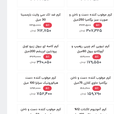
کرم مرطوب کننده دست و ناخن و
کرم ضد لک سی وایت بارمسینا
صورت سبز برگامیا 250میل
30 میل
۶۴۵,۰۰۰
۳۲۳,۵۰۰
۵٪
۵٪
۶۱۲,۷۵۰
۳۰۷,۳۲۵
تومان
تومان
کرم تیوپی کم چربی رزهیپ و
کرم کاسه ای بیول زیرو اویل
آووکادو بیول 60میل
پروتئین ابریشم 200میل
۳۷۹,۰۰۰
۱۸۹,۰۰۰
۵٪
۵٪
۳۶۰,۰۵۰
۱۷۹,۵۵۰
تومان
تومان
کرم مرطوب کننده دست و ناخن
کرم مرطوب کننده دست
برگامیا حاوی کلاژن 75میل
هیالورونیک سرانزا 100 میل
۷۹۲,۰۰۰
۱۶۸,۲۰۰
۵٪
۵٪
۷۵۲,۴۰۰
۱۵۹,۷۹۰
تومان
تومان
کرم آمونیوم لاکتات 12%
کرم مرطوب کننده دست و ناخن