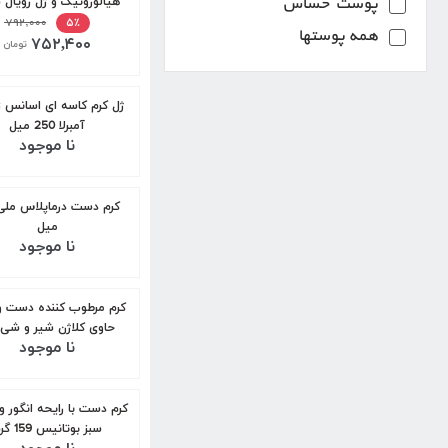
پوست حساس
هیالورونیک و ژل رویال سر
100میل
۷۹۲,۰۰۰
۵٪
همه پوستها
۷۵۲,۴۰۰
تومان
ژل کرم کاسه ای اسانس 
آمبرلا 250 میل
نا موجود
میل
نا موجود
کرم مرطوب کننده دست و
حاوی کلاژن شیر و شی ب
نا موجود
برگامیا 75میل
کرم دست با رایحه انگور 
سبز بوتانیس 159 گرم