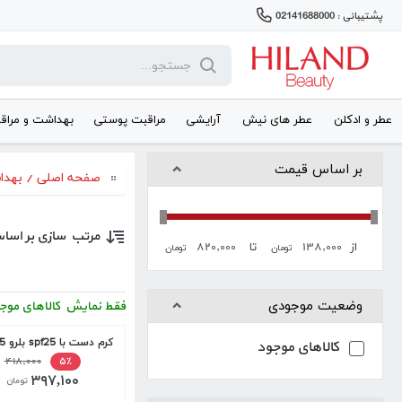
پشتیبانی : 02141688000
عطر و ادکلن
عطر های نیش
آرایشی
مراقبت پوستی
بهداشت و مراق
بر اساس قیمت
صفحه اصلی
/
بهدا
مرتب سازی بر اسا
۸۲۰,۰۰۰
۱۳۸,۰۰۰
از
تا
تومان
تومان
وضعیت موجودی
فقط نمایش کالاهای موج
کرم دست با spf25 بلرو 75 میل
کالاهای موجود
۴۱۸,۰۰۰
۵٪
۳۹۷,۱۰۰
تومان