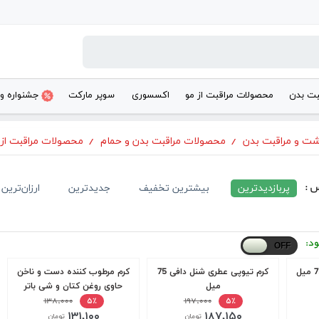
بت بدن
محصولات مراقبت از مو
اکسسوری
سوپر مارکت
جشنواره و
شت و مراقبت بدن
/
محصولات مراقبت بدن و حمام
/
محصولات مراقبت از
س :
پربازدیدترین
بیشترین تخفیف
جدیدترین
ارزان‌ترین
ود:
کرم تیوپی عطری شنل دافی 75
کرم مرطوب کننده دست و ناخن
میل
حاوی روغن کتان و شی باتر
۱۹۷,۰۰۰
برگامیا 75 میل
۱۳۸,۰۰۰
۵٪
۵٪
۱۳۱,۱۰۰
۱۸۷,۱۵۰
تومان
تومان