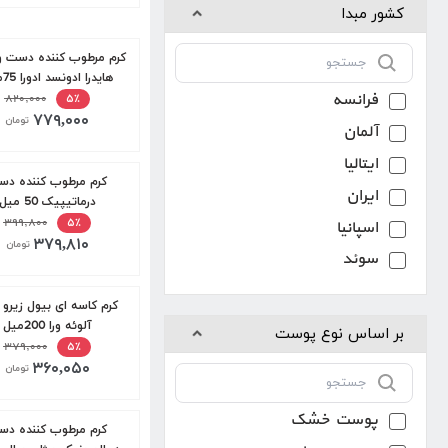
کشور مبدا
کرم مرطوب کننده دست و
هایدرا ادونسد ادورا 75میل
فرانسه
۸۲۰,۰۰۰
۵٪
۷۷۹,۰۰۰
تومان
آلمان
ایتالیا
کرم مرطوب کننده د
ایران
درماتیپیک 50 میل
۳۹۹,۸۰۰
۵٪
اسپانیا
۳۷۹,۸۱۰
تومان
سوئد
کرم کاسه ای بیول زیرو 
آلوئه ورا 200میل
بر اساس نوع پوست
۳۷۹,۰۰۰
۵٪
۳۶۰,۰۵۰
تومان
پوست خشک
کرم مرطوب کننده د