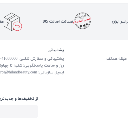
اسر ایران
ضمانت اصالت کالا
هف
پشتیبانی
پشتیبانی و سفارش تلفنی: 41688000-021
روز و ساعت پاسخگویی: شنبه تا چهارشنبه از ساعت
ایمیل سازمانی:
rce@hilandbeauty.com
از تخفیف‌ها و جدیدتری