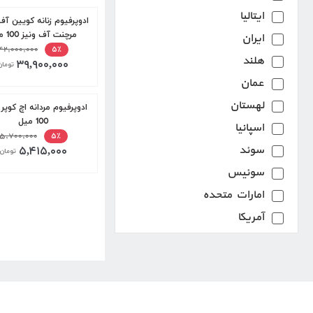
عسل و موم
ایتالیا
ادوپرفیوم زنانه کویین آف
گیاهی
مرچنت آف ونیز 100 میل
ایران
Spices
۴۲,۰۰۰,۰۰۰
۵٪
هلند
۳۹,۹۰۰,۰۰۰
تومان
چرم
عمان
دریایی
لهستان
ادوپرفیوم مردانه اچ کوپر 
مشک
100 میل
اسپانیا
عودی
۵,۷۰۰,۰۰۰
۵٪
سوئد
۵,۴۱۵,۰۰۰
تومان
نعنا هندی
سوئیس
پودری
امارات متحده
گل سرخ
آمریکا
ادویه ای ملایم
بریتانیا
دودی
شیرین
تنباکو