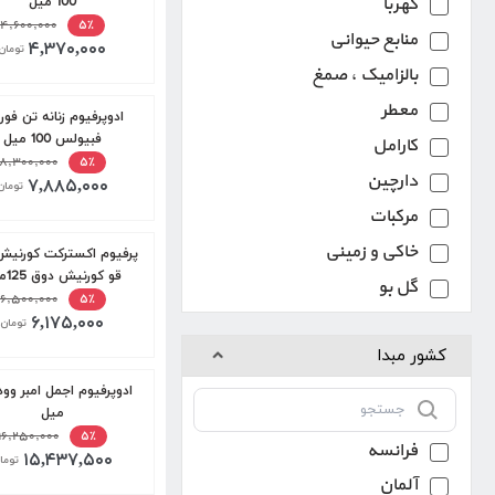
کهربا
100 میل
۴,۶۰۰,۰۰۰
۵٪
منابع حیوانی
۴,۳۷۰,۰۰۰
تومان
بالزامیک ، صمغ
معطر
ادوپرفیوم زنانه تن فور 
فبیولس 100 میل
کارامل
۸,۳۰۰,۰۰۰
۵٪
دارچین
۷,۸۸۵,۰۰۰
تومان
مرکبات
خاکی و زمینی
پرفیوم اکسترکت کورنیش
قو کورنیش دوق 125میل
گل بو
۶,۵۰۰,۰۰۰
۵٪
با طراوت
۶,۱۷۵,۰۰۰
تومان
Oriental
کشور مبدا
ادویه ای با طراوت
میل
میوه ای
۱۶,۲۵۰,۰۰۰
۵٪
فرانسه
۱۵,۴۳۷,۵۰۰
روایح سبز
توما
آلمان