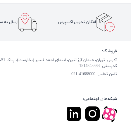
گل مریم
ادویه ای پر حرارت
وانیل
امکان تحویل اکسپرس
ارسال به سر
گل های سفید
چوبی
گل های زرد
فروشـگاه
آدرس: تهران، میدان آرژانتین، ابتدای احمد قصیر (بخارست)، پلاک 51، طبقه همکف
کدپستی: 1514843583
تلفن تماس:
41688000-021
شبکه‌های اجتماعی: