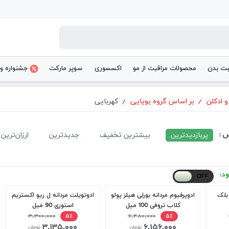
بت بدن
محصولات مراقبت از مو
اکسسوری
سوپر مارکت
جشنواره و
و ادکلن
/
بر اساس گروه بویایی
/
کهربایی
س :
پربازدیدترین
بیشترین تخفیف
جدیدترین
ارزان‌ترین
ود:
 بلک
ادوپرفیوم مردانه بورلی هیلز پولو
ادوتویلت مردانه ل ریو اکستریم
کلاب تروفی 100 میل
استوری 90 میل
۳,۳۰۰,۰۰۰
۶,۴۸۰,۰۰۰
۵٪
۵٪
۳,۱۳۵,۰۰۰
۶,۱۵۶,۰۰۰
تومان
تومان