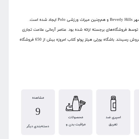
نام تجاری BEVERLY HILLS POLO CLUB در سال 1982 تأسیس شد. این نام با الهام از ظرافت و زرق و برق شهر Beverly Hills و هم‌چنین میراث ورزشی Polo ایجاد شده است.
سط فروشگاه‌های برجسته ارائه شده بود. عناصر آرمانی علامت تجاری
به سرعت توسط مردم آمریکا پذیرفته شد و مجموعه های مد بعدی به طور موفقیت‌آمیزی در خارج از کشور به فروش رسیدند. باشگاه بورلی هیلز پولو کلاب امروزه بیش از 650 فروشگاه
مشاهده
9
اسپری ضد
محصولات
تعریق
مراقبت بدن و
دسته‌بندی دیگر
حمام