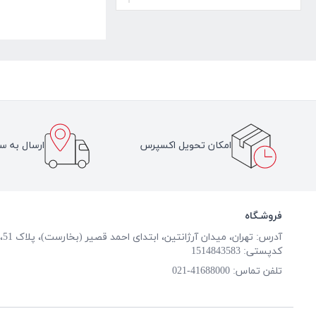
امکان تحویل اکسپرس
ارسال به سر
فروشـگاه
آدرس: تهران، میدان آرژانتین، ابتدای احمد قصیر (بخارست)، پلاک 51، طبقه همکف
کدپستی: 1514843583
تلفن تماس:
41688000-021