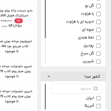
گل بو
بادی میست زنانه پولو بورل
با طراوت
اسپارکینگ فلورال 200میل
۶۷۵,۰۰۰
ادویه ای با طراوت
۵٪
۶۴۱,۲۵۰
تومان
میوه ای
نعنا هندی
ادوپرفیوم مردانه بورلی هیل
پودری
کلاب هریتِج عود 100 میل
نا موجود
گل سرخ
شیرین
ادویه ای پر حرارت
بورلی هیلز پولو کلاب 175 میل
نا موجود
وانیل
کشور مبدا
گل های سفید
چوبی
بورلی هیلز پولو کلاب 175 میل
ایران
نا موجود
آمریکا