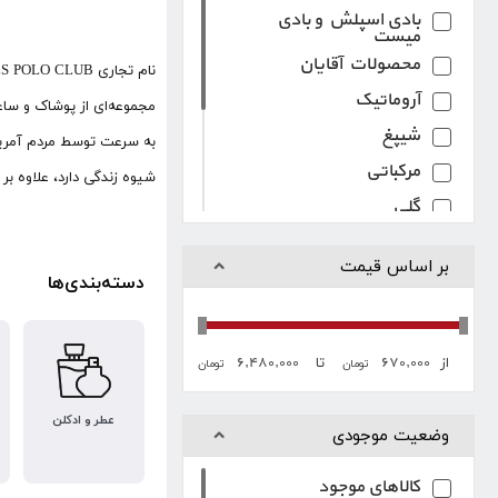
بادی اسپلش و بادی
میست
محصولات آقایان
آروماتیک
مجموعه‌ای از پوشاک و سا
شیپغ
مرکباتی
شیوه زندگی دارد، علاوه بر محصولات مارک دار 
گلی
چرمی
بر اساس قیمت
کهربایی
دسته‌بندی‌ها
چوبی
۶,۴۸۰,۰۰۰
۶۷۰,۰۰۰
از
تا
تومان
تومان
عطر و ادکلن
وضعیت موجودی
کالاهای موجود