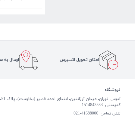
امکان تحویل اکسپرس
ارسال به سر
فروشـگاه
آدرس: تهران، میدان آرژانتین، ابتدای احمد قصیر (بخارست)، پلاک 51، طبقه همکف
کدپستی: 1514843583
تلفن تماس:
41688000-021