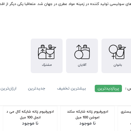
ی سوئیسی تولید کننده در زمینه مواد عطری در جهان شد. متعاقبا یکی دیگر از اقدام
بانوان
آقایان
مشترک
س :
پربازدیدترین
بیشترین تخفیف
جدیدترین
ارزان‌ترین
یستری
ادوپرفیوم زنانه شایکه سکند
ادوپرفیوم زنانه شایکه کال می د
اموشن 100 میل
انجل 100 میل
نا موجود
نا موجود