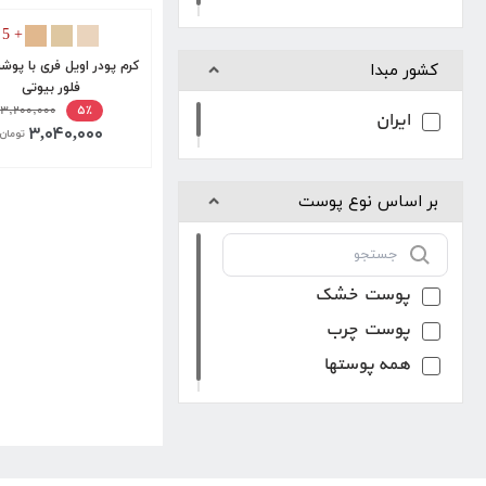
رژلب بادوام
+ 5
برق لب
کرم پودر اویل فری با پوش
کشور مبدا
پودر صورت و پنکک
فلور بیوتی
۳,۲۰۰,۰۰۰
۵٪
ایران
۳,۰۴۰,۰۰۰
تومان
بر اساس نوع پوست
پوست خشک
پوست چرب
همه پوستها