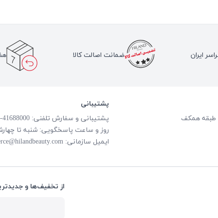
اسر ایران
ضمانت اصالت کالا
هف
پشتیبانی
پشتیبانی و سفارش تلفنی: 41688000-021
روز و ساعت پاسخگویی: شنبه تا چهارشنبه از ساعت
ایمیل سازمانی:
rce@hilandbeauty.com
از تخفیف‌ها و جدیدتری