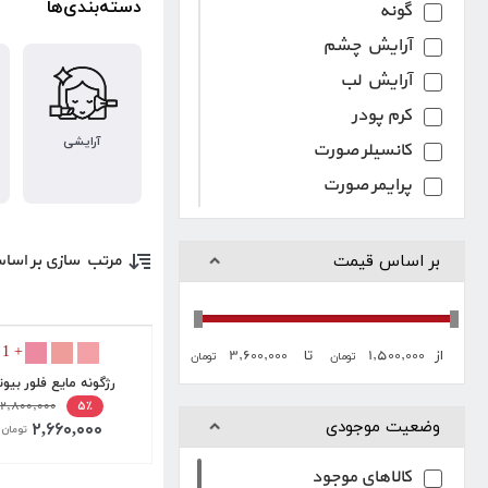
دسته‌بندی‌ها
گونه
آرایش چشم
آرایش لب
کرم پودر
آرایشی
کانسیلر صورت
پرایمر صورت
فیکساتور
کانتور
مرتب سازی بر اسا
بر اساس قیمت
هایلایتر
رژگونه
+ 1
۳,۶۰۰,۰۰۰
۱,۵۰۰,۰۰۰
ریمل
از
تا
تومان
تومان
رژگونه مایع فلور بیو
خط چشم
۲,۸۰۰,۰۰۰
۵٪
سایه چشم
وضعیت موجودی
۲,۶۶۰,۰۰۰
تومان
رژلب
کالاهای موجود