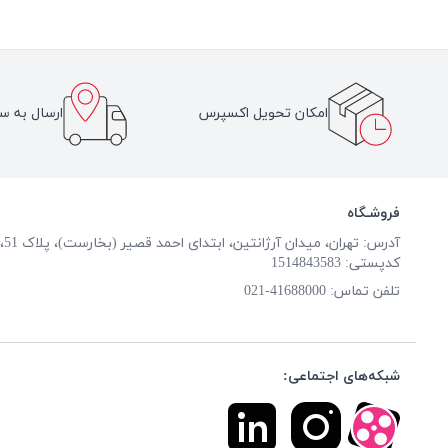
امکان تحویل اکسپرس
ارسال به سر
فروشـگاه
آدرس: تهران، میدان آرژانتین، ابتدای احمد قصیر (بخارست)، پلاک 51، طبقه همکف
کدپستی: 1514843583
تلفن تماس:
41688000-021
شبکه‌های اجتماعی: