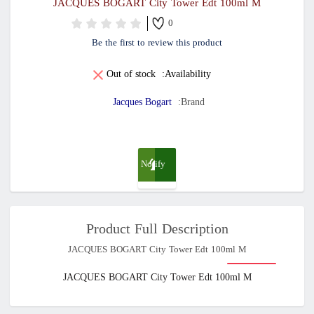
JACQUES BOGART City Tower Edt 100ml M
0
Be the first to review this product
Out of stock
Availability:
Jacques Bogart
Brand:
Notify
me
Product Full Description
when
JACQUES BOGART City Tower Edt 100ml M
available
JACQUES BOGART City Tower Edt 100ml M