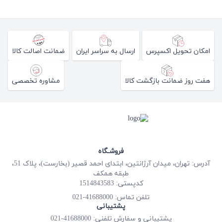
امکان تحویل اکسپرس
ارسال به سراسر ایران
ضمانت اصالت کالا
هفت روز ضمانت بازگشت کالا
مشاوره تخصصی
فروشـگاه
آدرس: تهران، میدان آرژانتین، ابتدای احمد قصیر (بخارست)، پلاک 51،
طبقه همکف
کدپستی: 1514843583
41688000-021
تلفن تماس:
پشتیبانی
پشتیبانی و سفارش تلفنی: 41688000-021