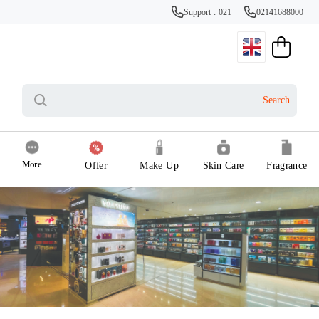
Support : 021
02141688000
More
Offer
Make Up
Skin Care
Fragrance