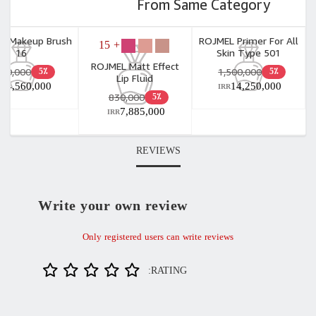
From Same Category
L Makeup Brush
ROJMEL Primer For All
+ 15
16
Skin Type 501
ROJMEL Matt Effect
480,000
1,500,000
5٪
5٪
Lip Fluid
4,560,000
14,250,000
RR
IRR
830,000
5٪
7,885,000
IRR
REVIEWS
Write your own review
Only registered users can write reviews
RATING: