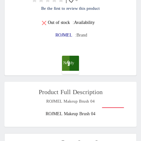
0
Be the first to review this product
Out of stock
Availability:
ROJMEL
Brand:
Notify
me
Product Full Description
when
ROJMEL Makeup Brush 04
available
ROJMEL Makeup Brush 04