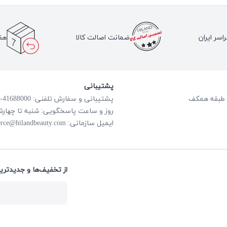
اسر ایران
ضمانت اصالت کالا
هف
پشتیبانی
پشتیبانی و سفارش تلفنی: 41688000-021
روز و ساعت پاسخگویی: شنبه تا چهارشنبه از ساعت
rce@hilandbeauty.com
ایمیل سازمانی:
از تخفیف‌ها و جدیدتری: