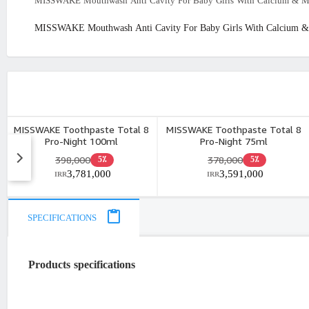
MISSWAKE Mouthwash Anti Cavity For Baby Girls With Calcium & Mi
MISSWAKE Mouthwash Anti Cavity For Baby Girls With Calcium & 
MISSWAKE Toothpaste Total 8
MISSWAKE Toothpaste Total 8
Pro-Night 100ml
Pro-Night 75ml
398,000
378,000
5٪
5٪
3,781,000
3,591,000
IRR
IRR
SPECIFICATIONS
Products specifications
"Iran