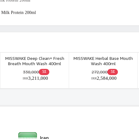
lk Protein 200ml
Milk Protein 200ml
MISSWAKE Deep Clean+ Fresh
MISSWAKE Herbal Base Mouth
Breath Mouth Wash 400ml
Wash 400ml
338,000
272,000
5٪
5٪
3,211,000
2,584,000
IRR
IRR
Iran