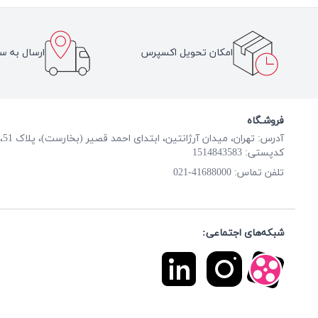
امکان تحویل اکسپرس
ارسال به سر
فروشـگاه
آدرس: تهران، میدان آرژانتین، ابتدای احمد قصیر (بخارست)، پلاک 51، طبقه همکف
کدپستی: 1514843583
41688000-021
تلفن تماس:
شبکه‌های اجتماعی: