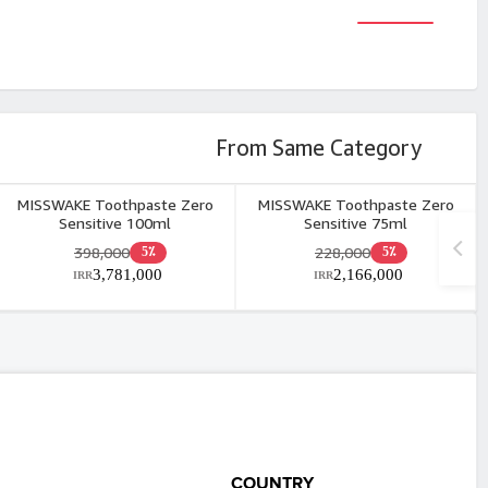
From Same Category
MISSWAKE Toothpaste Zero
MISSWAKE Toothpaste Zero
Sensitive 100ml
Sensitive 75ml
398,000
228,000
5٪
5٪
3,781,000
2,166,000
IRR
IRR
COUNTRY