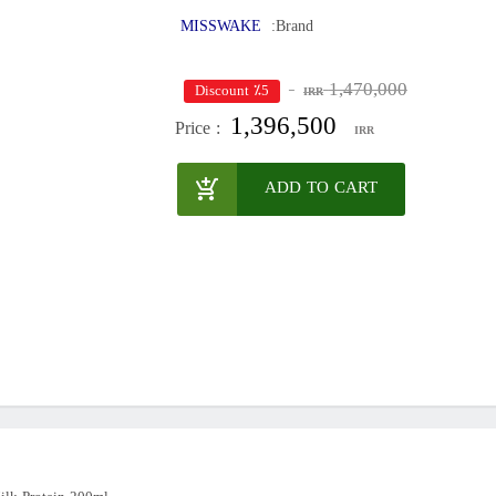
MISSWAKE
Brand:
1,470,000
٪5 Discount
IRR
1,396,500
Price :
IRR
ADD TO CART