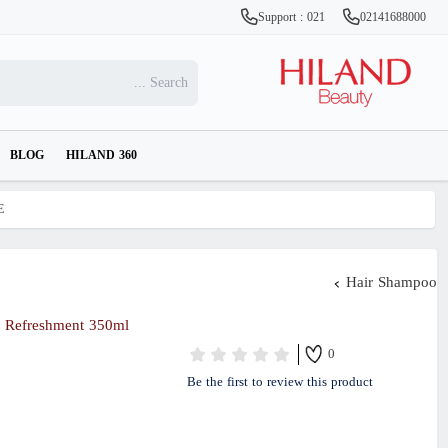
Support : 021
02141688000
BLOG
HILAND 360
E
Hair Shampoo
 Refreshment 350ml
0
Be the first to review this product