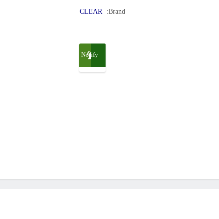
CLEAR
Brand:
Notify
me
when
available