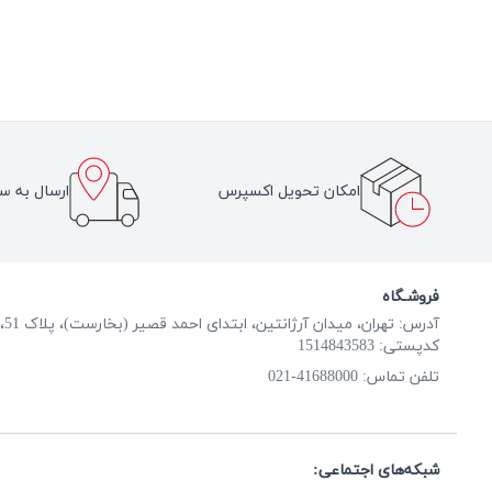
امکان تحویل اکسپرس
ارسال به سر
فروشـگاه
آدرس: تهران، میدان آرژانتین، ابتدای احمد قصیر (بخارست)، پلاک 51، طبقه همکف
کدپستی: 1514843583
41688000-021
تلفن تماس:
شبکه‌های اجتماعی: