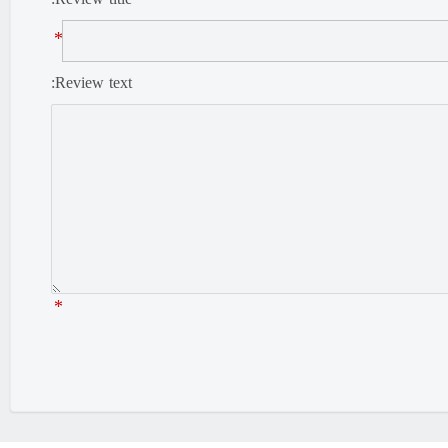
Review title:
*
Review text:
*