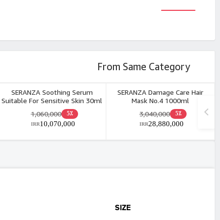
From Same Category
SERANZA Soothing Serum
SERANZA Damage Care Hair
Suitable For Sensitive Skin 30ml
Mask No.4 1000ml
1,060,000
3,040,000
5٪
5٪
10,070,000
28,880,000
IRR
IRR
SIZE