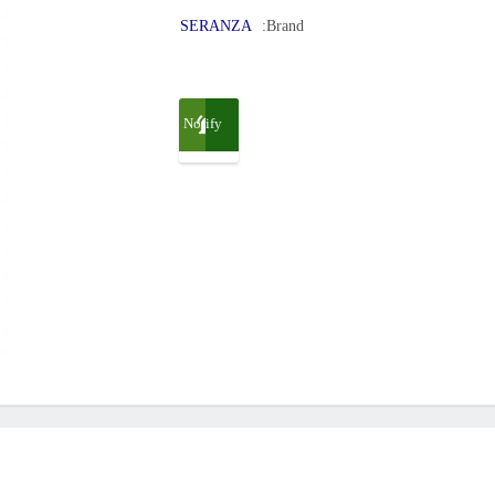
SERANZA
Brand:
Notify
me
when
available