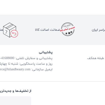
اسر ایران
ضمانت اصالت کالا
هف
پشتیبانی
پشتیبانی و سفارش تلفنی: 41688000-021
روز و ساعت پاسخگویی: شنبه تا چهارشنبه از ساعت
rce@hilandbeauty.com
ایمیل سازمانی:
از تخفیف‌ها و جدیدتری: