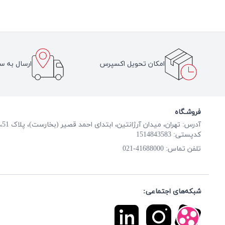
امکان تحویل اکسپرس
ارسال به سر
فروشـگاه
آدرس: تهران، میدان آرژانتین، ابتدای احمد قصیر (بخارست)، پلاک 51، طبقه همکف
کدپستی: 1514843583
41688000-021
تلفن تماس:
شبکه‌های اجتماعی: