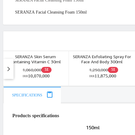
SERANZA Facial Cleansing Foam 150ml
SERANZA Facial Cleansing Foam 150ml
SERANZA Skin Serum
SERANZA Exfoliating Spray For
Containing Vitamin C 30ml
Face And Body 300ml
1,060,000
1,250,000
5٪
5٪
10,070,000
11,875,000
IRR
IRR
SPECIFICATIONS
Products specifications
150ml