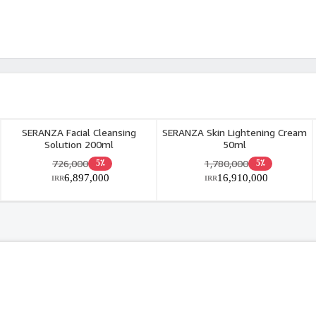
SERANZA Facial Cleansing
SERANZA Skin Lightening Cream
Solution 200ml
50ml
726,000
1,780,000
5٪
5٪
6,897,000
16,910,000
IRR
IRR