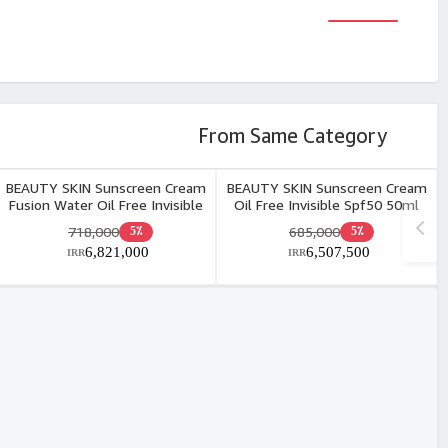
From Same Category
BEAUTY SKIN Sunscreen Cream
BEAUTY SKIN Sunscreen Cream
Fusion Water Oil Free Invisible
Oil Free Invisible Spf50 50ml
Spf50 50ml
718,000
685,000
5٪
5٪
6,821,000
6,507,500
IRR
IRR