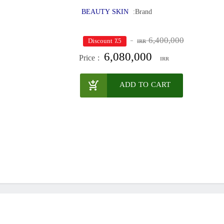
BEAUTY SKIN
Brand:
6,400,000
٪5 Discount
IRR
6,080,000
Price :
IRR
ADD TO CART