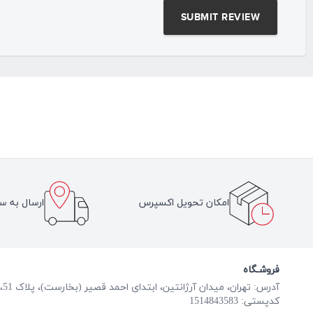
امکان تحویل اکسپرس
ارسال به سر
فروشـگاه
آدرس: تهران، میدان آرژانتین، ابتدای احمد قصیر (بخارست)، پلاک 51، طبقه همکف
کدپستی: 1514843583