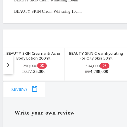
BEAUTY SKIN Cream Whitening 150ml
BEAUTY SKIN Cream Whitening 150ml
BEAUTY SKIN Creamanti Acne
BEAUTY SKIN Creamhydrating
Body Lotion 200ml
For Oily Skin 50ml
750,000
504,000
5٪
5٪
7,125,000
4,788,000
IRR
IRR
REVIEWS
Write your own review