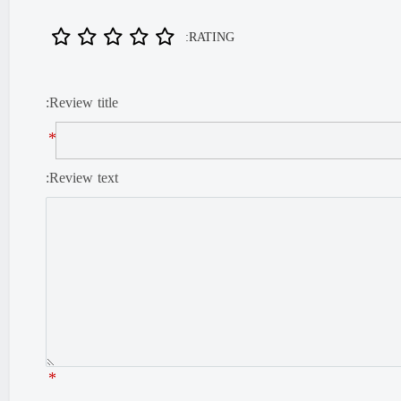
RATING:
Review title:
*
Review text:
*