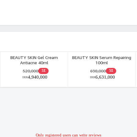
BEAUTY SKIN Gel Cream
BEAUTY SKIN Serum Repairing
Antiacne 40ml
100ml
520,000
698,000
5٪
5٪
4,940,000
6,631,000
IRR
IRR
Only registered users can write reviews