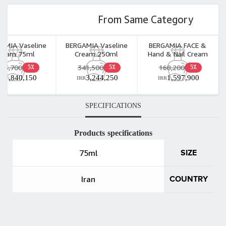
From Same Category
AMIA Vaseline
BERGAMIA Vaseline
BERGAMIA FACE &
ream 75ml
Cream 250ml
Hand & Nail Cream
75ml
193,700
341,500
168,200
5٪
5٪
5٪
1,840,150
3,244,250
1,597,900
RR
IRR
IRR
SPECIFICATIONS
Products specifications
75ml
SIZE
Iran
COUNTRY