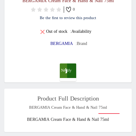
BERGAMIA Cream Face & Hand & Nail 75ml
0
Be the first to review this product
Out of stock
Availability:
BERGAMIA
Brand:
Notify
me
Product Full Description
when
BERGAMIA Cream Face & Hand & Nail 75ml
available
BERGAMIA Cream Face & Hand & Nail 75ml