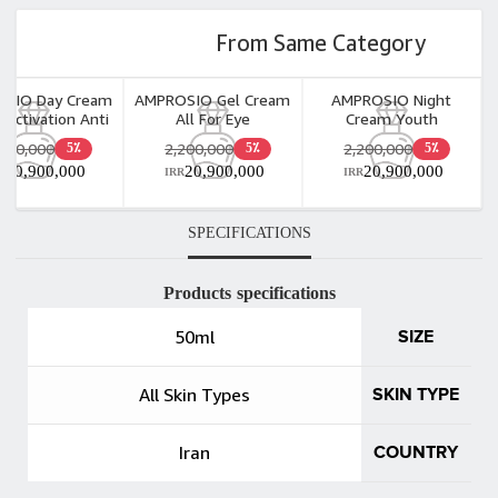
From Same Category
SIO Day Cream
AMPROSIO Gel Cream
AMPROSIO Night
 Activation Anti
All For Eye
Cream Youth
ngWith Spf 30
Lifting&Firming Anti
Activation Intense
,200,000
2,200,000
2,200,000
5٪
5٪
5٪
50ml
Wrinkle 15ml
Treatment Anti Aging
20,900,000
20,900,000
20,900,000
R
IRR
IRR
50ml
SPECIFICATIONS
Products specifications
50ml
SIZE
All Skin Types
SKIN TYPE
Iran
COUNTRY