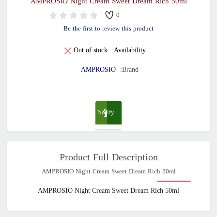
AMPROSIO Night Cream Sweet Dream Rich 50ml
0
Be the first to review this product
Out of stock
Availability:
AMPROSIO
Brand:
Notify
me
Product Full Description
when
AMPROSIO Night Cream Sweet Dream Rich 50ml
available
AMPROSIO Night Cream Sweet Dream Rich 50ml