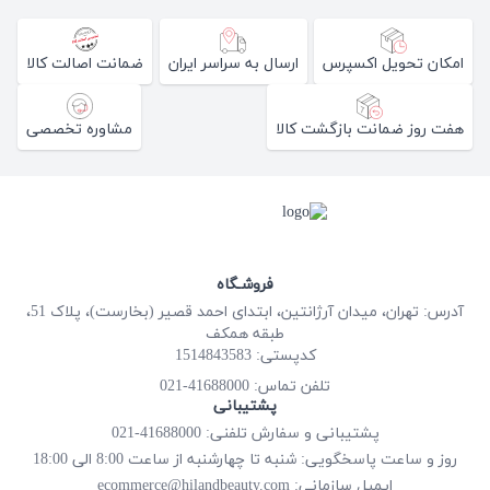
امکان تحویل اکسپرس
ارسال به سراسر ایران
ضمانت اصالت کالا
هفت روز ضمانت بازگشت کالا
مشاوره تخصصی
فروشـگاه
آدرس: تهران، میدان آرژانتین، ابتدای احمد قصیر (بخارست)، پلاک 51،
طبقه همکف
کدپستی: 1514843583
41688000-021
تلفن تماس:
پشتیبانی
پشتیبانی و سفارش تلفنی: 41688000-021
روز و ساعت پاسخگویی: شنبه تا چهارشنبه از ساعت 8:00 الی 18:00
ecommerce@hilandbeauty.com
ایمیل سازمانی: