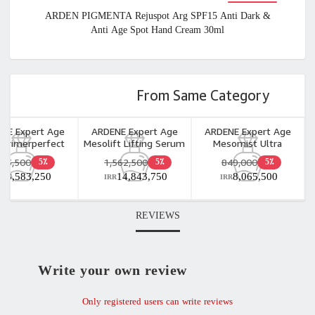
ARDEN PIGMENTA Rejuspot Arg SPF15 Anti Dark &
Anti Age Spot Hand Cream 30ml
From Same Category
NE Expert Age
ARDENE Expert Age
ARDENE Expert Age
 Primerperfect
Mesolift Lifting Serum
Mesomist Ultra
ieldpro 30ml
40ml
Hydrating Serum 40ml
903,500
1,562,500
849,000
5٪
5٪
5٪
8,583,250
14,843,750
8,065,500
RR
IRR
IRR
REVIEWS
Write your own review
Only registered users can write reviews