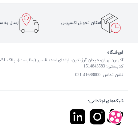
امکان تحویل اکسپرس
ارسال به سر
فروشـگاه
آدرس: تهران، میدان آرژانتین، ابتدای احمد قصیر (بخارست)، پلاک 51، طبقه همکف
کدپستی: 1514843583
41688000-021
تلفن تماس:
شبکه‌های اجتماعی: