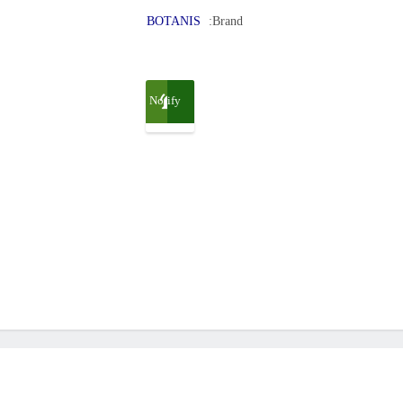
BOTANIS
Brand:
Notify
me
when
available