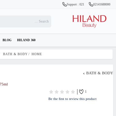
Support : 021
02141688000
BLOG
HILAND 360
/
BATH & BODY
/
HOME
BATH & BODY
175ml
1
Be the first to review this product