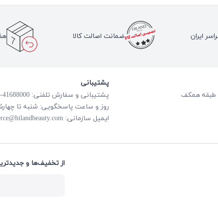
اسر ایران
ضمانت اصالت کالا
هف
پشتیبانی
پشتیبانی و سفارش تلفنی: 41688000-021
روز و ساعت پاسخگویی: شنبه تا چهارشنبه از ساعت
rce@hilandbeauty.com
ایمیل سازمانی:
از تخفیف‌ها و جدیدتری: