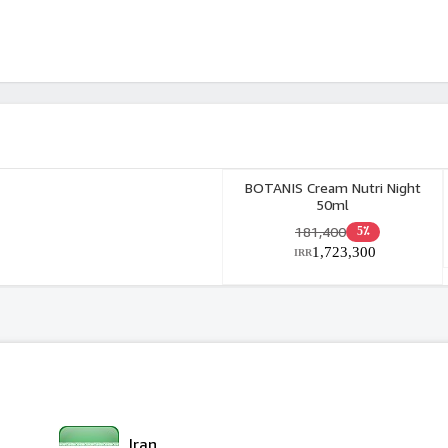
BOTANIS Cream Nutri Night
50ml
181,400
5٪
1,723,300
IRR
Iran