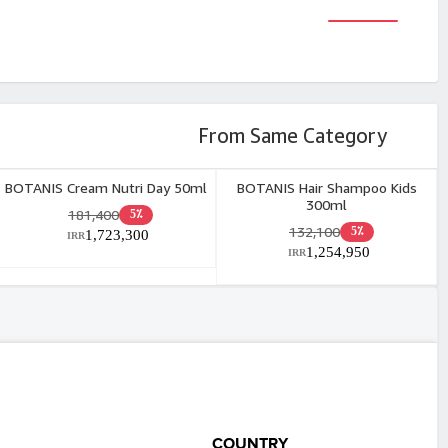
From Same Category
BOTANIS Cream Nutri Day 50ml
BOTANIS Hair Shampoo Kids
300ml
181,400
5٪
132,100
5٪
1,723,300
IRR
1,254,950
IRR
COUNTRY