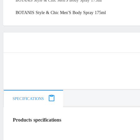
BOTANIS Style & Chic Men'S Body Spray 175ml
BOTANIS Style & Chic Men'S Body Spray 175ml
SPECIFICATIONS
Products specifications
"Iran