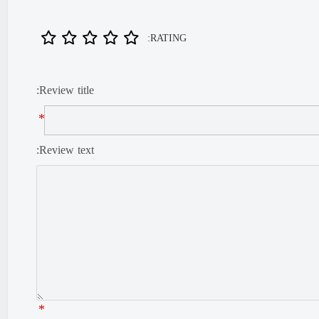
RATING:
Review title:
*
Review text:
*