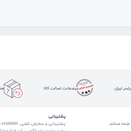
اسر ایران
ضمانت اصالت کالا
هف
پشتیبانی
پشتیبانی و سفارش تلفنی: 41688000-021
روز و ساعت پاسخگویی: شنبه تا چهارشنبه از ساعت