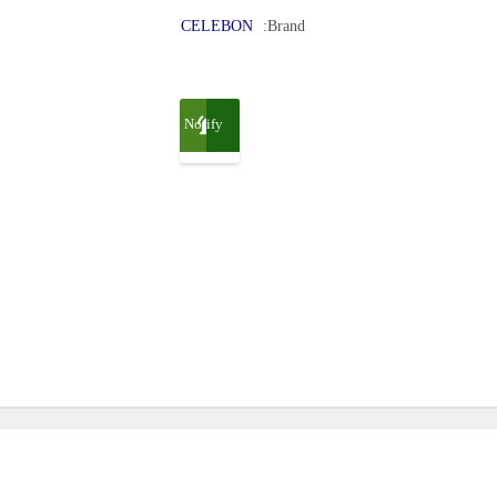
CELEBON
Brand:
Notify
me
when
available