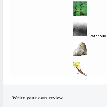
"White Musk
Patchouli
"Ambroxan
"Vanilla
Write your own review