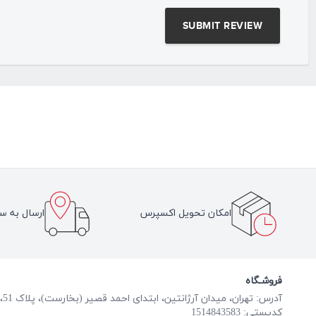
امکان تحویل اکسپرس
ارسال به سر
فروشـگاه
آدرس: تهران، میدان آرژانتین، ابتدای احمد قصیر (بخارست)، پلاک 51، طبقه همکف
کدپستی: 1514843583