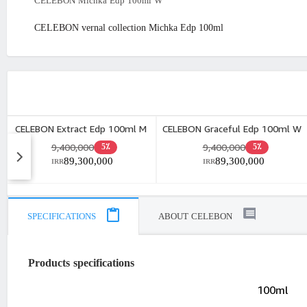
CELEBON Michka Edp 100ml W
CELEBON vernal collection Michka Edp 100ml
CELEBON Extract Edp 100ml M
CELEBON Graceful Edp 100ml W
9,400,000
9,400,000
5٪
5٪
89,300,000
89,300,000
IRR
IRR
SPECIFICATIONS
ABOUT CELEBON
Products specifications
100ml