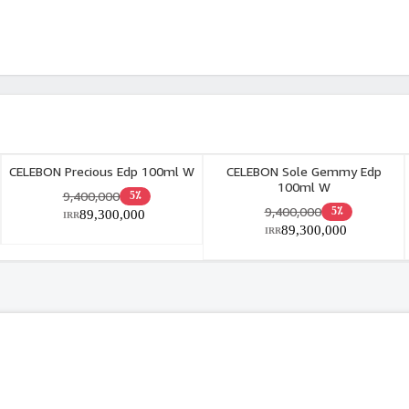
CELEBON Precious Edp 100ml W
CELEBON Sole Gemmy Edp
100ml W
9,400,000
5٪
9,400,000
5٪
89,300,000
IRR
89,300,000
IRR