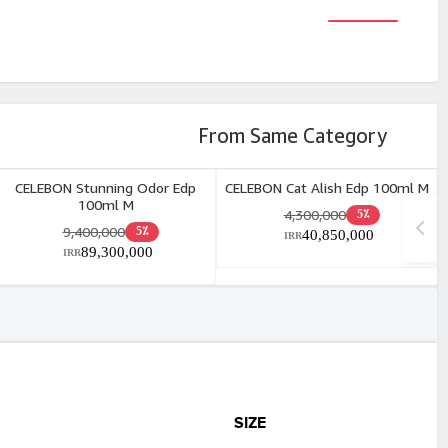
From Same Category
CELEBON Stunning Odor Edp
CELEBON Cat Alish Edp 100ml M
100ml M
4,300,000
5٪
9,400,000
5٪
40,850,000
IRR
89,300,000
IRR
SIZE