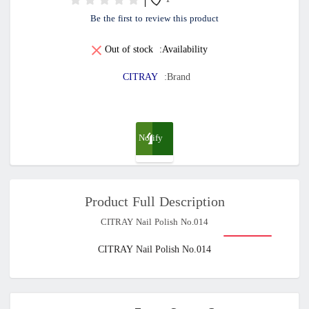
1
Be the first to review this product
Out of stock
Availability:
CITRAY
Brand:
Notify
me
Product Full Description
when
CITRAY Nail Polish No.014
available
CITRAY Nail Polish No.014