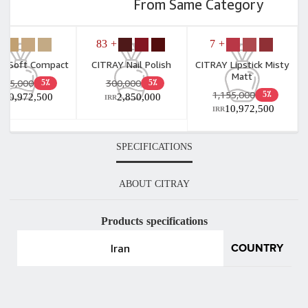
From Same Category
 5
+ 83
+ 7
Y Soft Compact
CITRAY Nail Polish
CITRAY Lipstick Misty
Matt
,155,000
300,000
5٪
5٪
1,155,000
5٪
10,972,500
2,850,000
R
IRR
10,972,500
IRR
SPECIFICATIONS
ABOUT CITRAY
Products specifications
Iran
COUNTRY