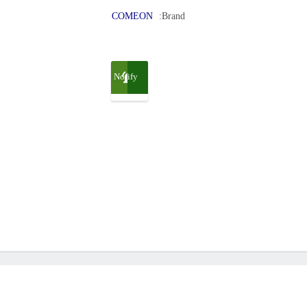
COMEON
Brand:
Notify
me
when
available