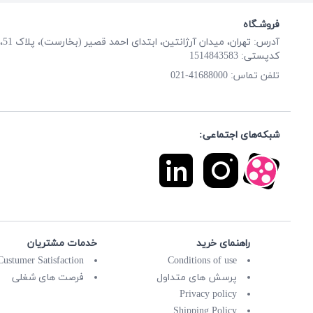
فروشـگاه
آدرس: تهران، میدان آرژانتین، ابتدای احمد قصیر (بخارست)، پلاک 51، طبقه همکف
کدپستی: 1514843583
41688000-021
تلفن تماس:
شبکه‌های اجتماعی:
راهنمای خرید
خدمات مشتریان
Custumer Satisfaction
Conditions of use
پرسش های متداول
فرصت های شغلی
Privacy policy
Shipping Policy