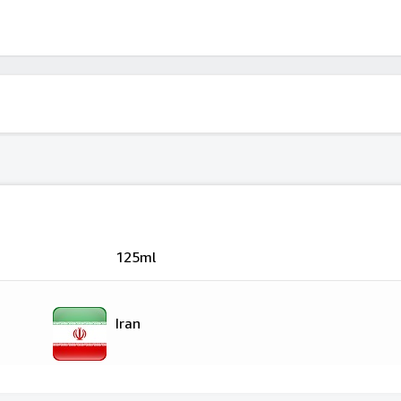
125ml
Iran