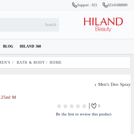
Support : 021
02141688000
BLOG
HILAND 360
MEN'S
/
BATH & BODY
/
HOME
Men's Deo Spray
125ml M
1
Be the first to review this product