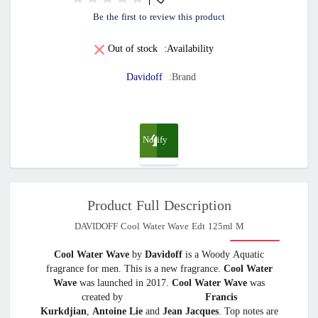
Be the first to review this product
Out of stock
Availability:
Davidoff
Brand:
Notify
me
Product Full Description
when
DAVIDOFF Cool Water Wave Edt 125ml M
available
Cool Water Wave
by
Davidoff
is a Woody Aquatic
fragrance for men. This is a new fragrance.
Cool Water
Wave
was launched in 2017.
Cool Water Wave
was
created by
Francis
Kurkdjian
,
Antoine Lie
and
Jean Jacques
. Top notes are