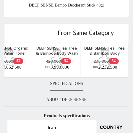
DEEP SENSE Bambo Deodorant Stick 40gr
From Same Category
 SENSE Organic
DEEP SENSE Tea Tree
DEEP SENSE Tea Tree
e Water Toner
& Bamboo Body Wash
& Bamboo Body
160ml
(Oily Skin) 400ml
Yogurt 250ml
175,000
420,000
235,000
5٪
5٪
5٪
1,662,500
3,990,000
2,232,500
RR
IRR
IRR
SPECIFICATIONS
ABOUT DEEP SENSE
Products specifications
Iran
COUNTRY