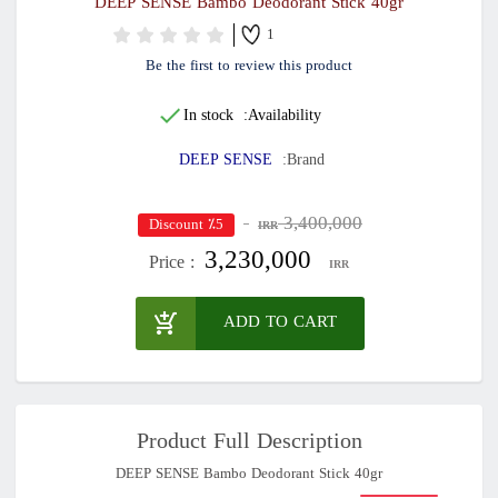
DEEP SENSE Bambo Deodorant Stick 40gr
1
Be the first to review this product
In stock
Availability:
DEEP SENSE
Brand:
3,400,000
٪5 Discount
IRR
3,230,000
Price :
IRR
ADD TO CART
Product Full Description
DEEP SENSE Bambo Deodorant Stick 40gr