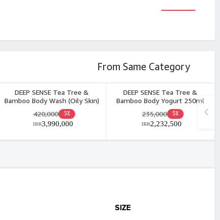
From Same Category
DEEP SENSE Tea Tree &
DEEP SENSE Tea Tree &
Bamboo Body Wash (Oily Skin)
Bamboo Body Yogurt 250ml
400ml
420,000
235,000
5٪
5٪
3,990,000
2,232,500
IRR
IRR
SIZE