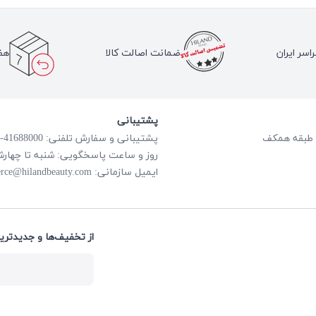
اسر ایران
ضمانت اصالت کالا
هف
پشتیبانی
پشتیبانی و سفارش تلفنی: 41688000-021
روز و ساعت پاسخگویی: شنبه تا چهارشنبه از ساعت
rce@hilandbeauty.com
ایمیل سازمانی:
از تخفیف‌ها و جدیدتری: