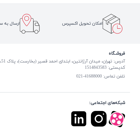
امکان تحویل اکسپرس
ارسال به سر
فروشـگاه
آدرس: تهران، میدان آرژانتین، ابتدای احمد قصیر (بخارست)، پلاک 51، طبقه همکف
کدپستی: 1514843583
41688000-021
تلفن تماس:
شبکه‌های اجتماعی: