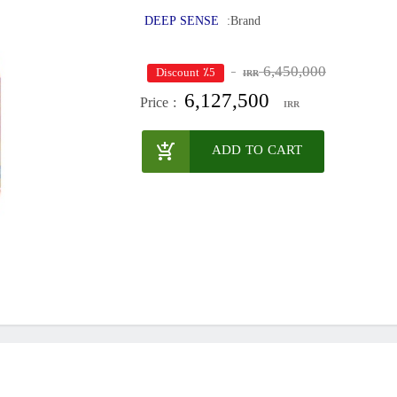
DEEP SENSE
Brand:
6,450,000
٪5 Discount
IRR
6,127,500
Price :
IRR
ADD TO CART