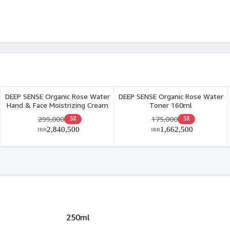
DEEP SENSE Organic Rose Water
DEEP SENSE Organic Rose Water
Hand & Face Moistrizing Cream
Toner 160ml
60ml
299,000
175,000
5٪
5٪
2,840,500
1,662,500
IRR
IRR
250ml