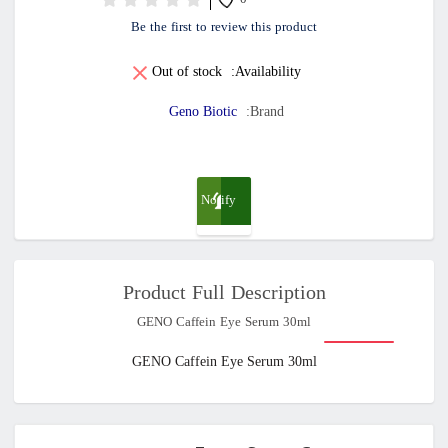
0
Be the first to review this product
Out of stock
Availability:
Geno Biotic
Brand:
Notify
me
Product Full Description
when
GENO Caffein Eye Serum 30ml
available
GENO Caffein Eye Serum 30ml