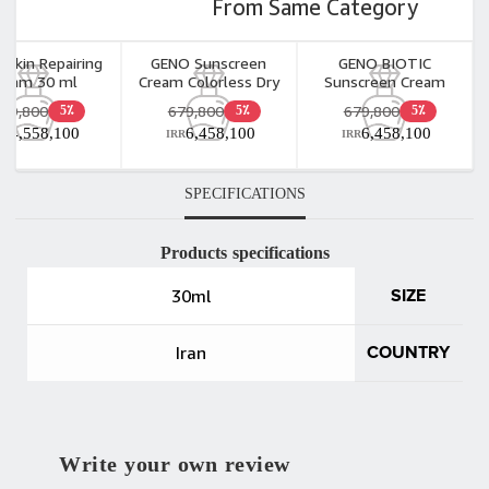
From Same Category
Skin Repairing
GENO Sunscreen
GENO BIOTIC
ream 30 ml
Cream Colorless Dry
Sunscreen Cream
Skin 50ml
Colorless Oily Skin
479,800
679,800
679,800
5٪
5٪
5٪
50ml
4,558,100
6,458,100
6,458,100
RR
IRR
IRR
SPECIFICATIONS
Products specifications
30ml
SIZE
Iran
COUNTRY
Write your own review