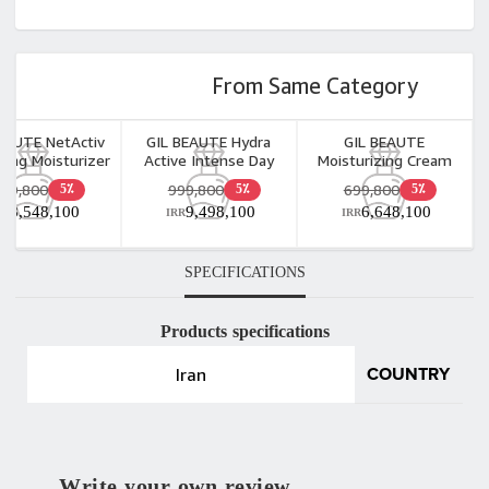
From Same Category
EAUTE NetActiv
GIL BEAUTE Hydra
GIL BEAUTE
ying Moisturizer
Active Intense Day
Moisturizing Cream
ream 40ml
Care Oil Free Tint
for Normal and Dry
899,800
999,800
699,800
5٪
5٪
5٪
50ml
Skin SPF 30 40ml
8,548,100
9,498,100
6,648,100
RR
IRR
IRR
SPECIFICATIONS
Products specifications
Iran
COUNTRY
Write your own review