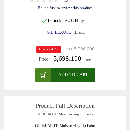
0
Be the first to review this product
In stock
Availability:
GIL BEAUTE
Brand:
5,998,000
٪5 Discount
IRR
5,698,100
Price :
IRR
ADD TO CART
Product Full Description
GILBEAUTE Moisturizing lip balm
GILBEAUTE Moisturizing lip balm