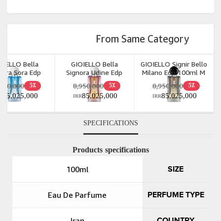
From Same Category
OIELLO Bella
GIOIELLO Bella
GIOIELLO Signir Bello
nora Sora Edp
Signora Udine Edp
Milano Edp 100ml M
100ml W
100ml W
,950,000
8,950,000
8,950,000
5٪
5٪
5٪
85,025,000
85,025,000
85,025,000
R
IRR
IRR
SPECIFICATIONS
Products specifications
100ml
SIZE
Eau De Parfume
PERFUME TYPE
Iran
COUNTRY