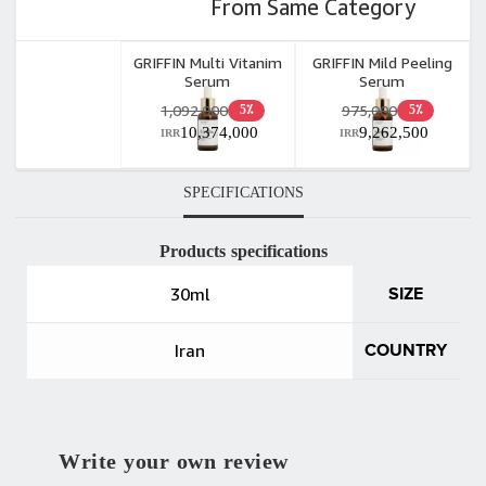
From Same Category
GRIFFIN Multi Vitanim
GRIFFIN Mild Peeling
Serum
Serum
1,092,000
975,000
5٪
5٪
10,374,000
9,262,500
IRR
IRR
SPECIFICATIONS
Products specifications
30ml
SIZE
Iran
COUNTRY
Write your own review