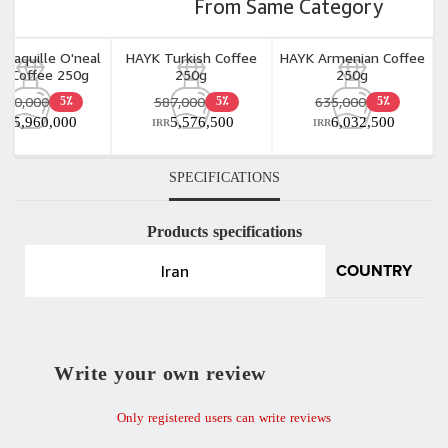
From Same Category
Shaquille O'neal
HAYK Turkish Coffee
HAYK Armenian Coffee
4 Coffee 250g
250g
250g
,680,000
587,000
635,000
5٪
5٪
5٪
15,960,000
5,576,500
6,032,500
R
IRR
IRR
SPECIFICATIONS
Products specifications
Iran
COUNTRY
Write your own review
Only registered users can write reviews