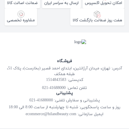
امکان تحویل اکسپرس
ارسال به سراسر ایران
ضمانت اصالت کالا
هفت روز ضمانت بازگشت کالا
مشاوره تخصصی
فروشـگاه
آدرس: تهران، میدان آرژانتین، ابتدای احمد قصیر (بخارست)، پلاک 51،
طبقه همکف
کدپستی: 1514843583
41688000-021
تلفن تماس:
پشتیبانی
پشتیبانی و سفارش تلفنی: 41688000-021
روز و ساعت پاسخگویی: شنبه تا چهارشنبه از ساعت 8:00 الی 18:00
ecommerce@hilandbeauty.com
ایمیل سازمانی: