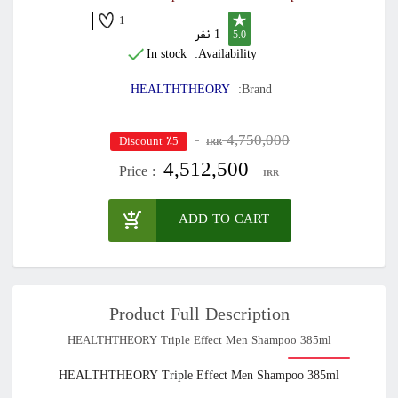
1
1 نفر
5.0
In stock
Availability:
HEALTHTHEORY
Brand:
4,750,000
٪5 Discount
IRR
4,512,500
Price :
IRR
ADD TO CART
Product Full Description
HEALTHTHEORY Triple Effect Men Shampoo 385ml
HEALTHTHEORY Triple Effect Men Shampoo 385ml