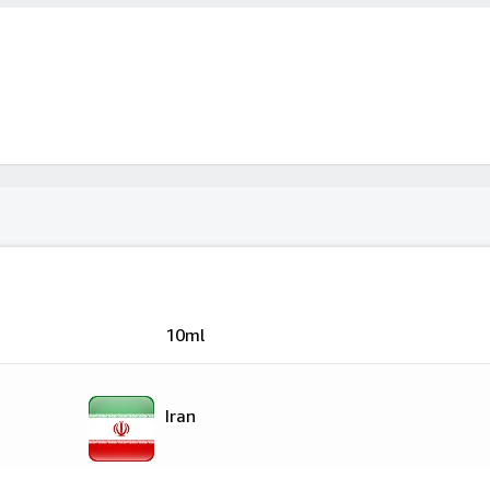
10ml
Iran