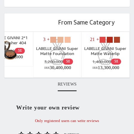
From Same Category
LLE GIVANI 2*1
+ 3
+ 21
or Blusher 404
LABELLE GIVANI Super
LABELLE GIVANI Super
,700,000
5٪
Matte Foundation
Matte Waterlip
25,650,000
R
3,200,000
1,400,000
5٪
5٪
30,400,000
13,300,000
IRR
IRR
REVIEWS
Write your own review
Only registered users can write reviews