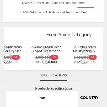
LAGUNA Cream Anti Acne and Anti Spot 50ml
available
LAGUNA Cream Anti Acne and Anti Spot 50ml
From Same Category
NA Sunscrean
LAGUNA Cream Acne
LAGUNA Cream
m For Dry Skin
& Spot Treatment
Moisturizing &
50ml
Caviar 50ml
Whitening Caviar 50ml
,600,000
2,500,000
2,900,000
5٪
5٪
5٪
15,200,000
23,750,000
27,550,000
R
IRR
IRR
SPECIFICATIONS
Products specifications
Iran
COUNTRY