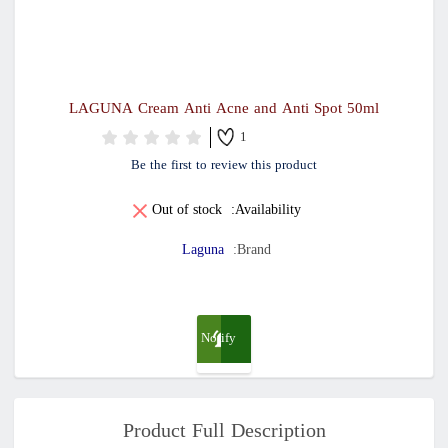
LAGUNA Cream Anti Acne and Anti Spot 50ml
1
Be the first to review this product
Out of stock
Availability:
Laguna
Brand:
Notify
me
Product Full Description
when