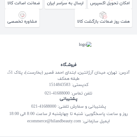
امکان تحویل اکسپرس
ارسال به سراسر ایران
ضمانت اصالت کالا
هفت روز ضمانت بازگشت کالا
مشاوره تخصصی
فروشـگاه
آدرس: تهران، میدان آرژانتین، ابتدای احمد قصیر (بخارست)، پلاک 51،
طبقه همکف
کدپستی: 1514843583
41688000-021
تلفن تماس:
پشتیبانی
پشتیبانی و سفارش تلفنی: 41688000-021
روز و ساعت پاسخگویی: شنبه تا چهارشنبه از ساعت 8:00 الی 18:00
ecommerce@hilandbeauty.com
ایمیل سازمانی: