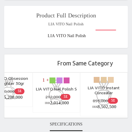
Product Full Description
LIA VITO Nail Polish
LIA VITO Nail Polish
From Same Category
VITO Obsession
+ 1
hlighter 30gr
LIA VITO Instant
LIA VITO Nail Polish S
,600,000
5٪
Concealer
212,000
15,200,000
5٪
R
895,000
5٪
2,014,000
IRR
8,502,500
IRR
SPECIFICATIONS