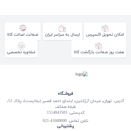
امکان تحویل اکسپرس
ارسال به سراسر ایران
ضمانت اصالت کالا
هفت روز ضمانت بازگشت کالا
مشاوره تخصصی
فروشـگاه
آدرس: تهران، میدان آرژانتین، ابتدای احمد قصیر (بخارست)، پلاک 51،
طبقه همکف
کدپستی: 1514843583
41688000-021
تلفن تماس:
پشتیبانی