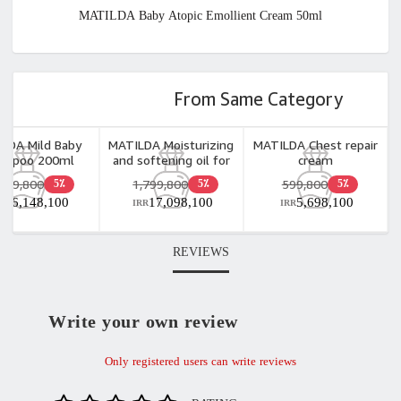
MATILDA Baby Atopic Emollient Cream 50ml
From Same Category
LDA Mild Baby
MATILDA Moisturizing
MATILDA Chest repair
ampoo 200ml
and softening oil for
cream
baby's skin
,699,800
1,799,800
599,800
5٪
5٪
5٪
16,148,100
17,098,100
5,698,100
R
IRR
IRR
REVIEWS
Write your own review
Only registered users can write reviews