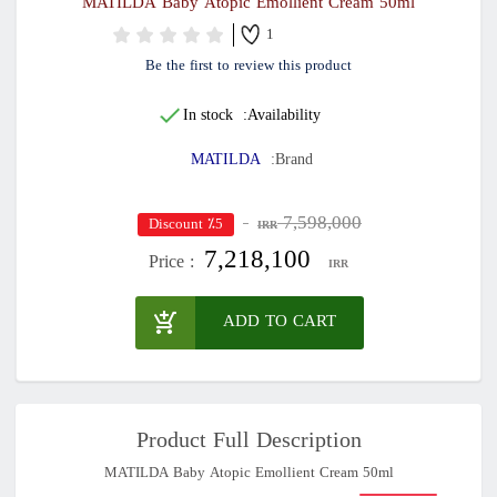
MATILDA Baby Atopic Emollient Cream 50ml
1
Be the first to review this product
In stock
Availability:
MATILDA
Brand:
7,598,000
٪5 Discount
IRR
7,218,100
Price :
IRR
ADD TO CART
Product Full Description
MATILDA Baby Atopic Emollient Cream 50ml