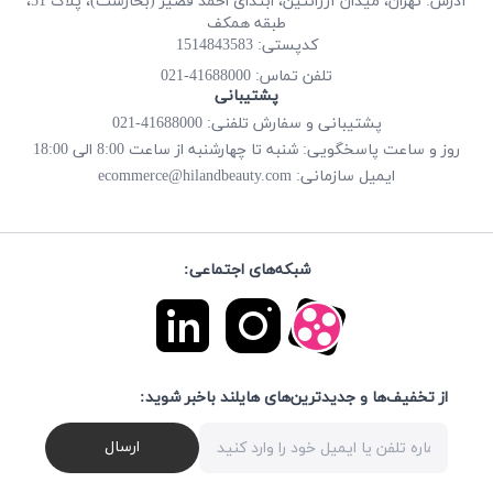
آدرس: تهران، میدان آرژانتین، ابتدای احمد قصیر (بخارست)، پلاک 51،
طبقه همکف
کدپستی: 1514843583
41688000-021
تلفن تماس:
پشتیبانی
پشتیبانی و سفارش تلفنی: 41688000-021
روز و ساعت پاسخگویی: شنبه تا چهارشنبه از ساعت 8:00 الی 18:00
ecommerce@hilandbeauty.com
ایمیل سازمانی:
شبکه‌های اجتماعی:
از تخفیف‌ها و جدیدترین‌های هایلند باخبر شوید:
ارسال