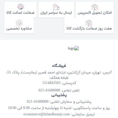
امکان تحویل اکسپرس
ارسال به سراسر ایران
ضمانت اصالت کالا
هفت روز ضمانت بازگشت کالا
مشاوره تخصصی
فروشـگاه
آدرس: تهران، میدان آرژانتین، ابتدای احمد قصیر (بخارست)، پلاک 51،
طبقه همکف
کدپستی: 1514843583
41688000-021
تلفن تماس:
پشتیبانی
پشتیبانی و سفارش تلفنی: 41688000-021
روز و ساعت پاسخگویی: شنبه تا چهارشنبه از ساعت 8:00 الی 18:00
ecommerce@hilandbeauty.com
ایمیل سازمانی: