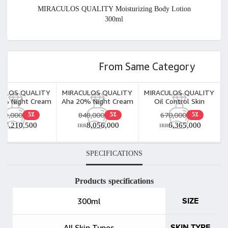
MIRACULOS QUALITY Moisturizing Body Lotion
300ml
From Same Category
CULOS QUALITY
MIRACULOS QUALITY
MIRACULOS QUALITY
0% Night Cream
Aha 20% Night Cream
Oil Control Skin
30ml
30ml
Cleansing Gel 200ml
759,000
848,000
670,000
5٪
5٪
5٪
7,210,500
8,056,000
6,365,000
RR
IRR
IRR
SPECIFICATIONS
Products specifications
300ml
SIZE
All Skin Types
SKIN TYPE